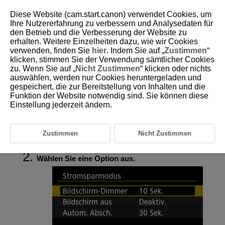
Diese Website (cam.start.canon) verwendet Cookies, um
Ihre Nutzererfahrung zu verbessern und Analysedaten für
den Betrieb und die Verbesserung der Website zu
erhalten. Weitere Einzelheiten dazu, wie wir Cookies
D388-224
verwenden, finden Sie
hier
. Indem Sie auf „
Zustimmen
“
klicken, stimmen Sie der Verwendung sämtlicher Cookies
Energiesparmodus
zu. Wenn Sie auf „
Nicht Zustimmen
“ klicken oder nichts
auswählen, werden nur Cookies heruntergeladen und
gespeichert, die zur Bereitstellung von Inhalten und die
Sie können den Zeitpunkt einstellen, zu dem sich der Bildschirm
verdunkelt, zu dem sich der Bildschirm verdunkelt und dann ausschaltet
Funktion der Website notwendig sind. Sie können diese
und zu dem sich die Kamera ausschaltet, nachdem die Kamera nicht
Einstellung jederzeit ändern.
benutzt wurde (BIldschirm-Dimmer, Bildschirm aus und Automatische
Abschaltung).
Zustimmen
Nicht Zustimmen
Wählen Sie [
:
Stromsparmodus
] (
).
Wählen Sie eine Option aus.