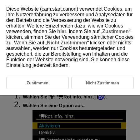
Diese Website (cam.start.canon) verwendet Cookies, um
Ihre Nutzererfahrung zu verbessern und Analysedaten für
den Betrieb und die Verbesserung der Website zu
erhalten. Weitere Einzelheiten dazu, wie wir Cookies
D388-208
verwenden, finden Sie
hier
. Indem Sie auf „
Zustimmen
“
klicken, stimmen Sie der Verwendung sämtlicher Cookies
Hinzufügen von Informationen zur
zu. Wenn Sie auf „
Nicht Zustimmen
“ klicken oder nichts
Ausrichtung zu Movies
auswählen, werden nur Cookies heruntergeladen und
gespeichert, die zur Bereitstellung von Inhalten und die
Funktion der Website notwendig sind. Sie können diese
Bei Movies, die mit vertikal gehaltener Kamera aufgenommen wurden,
Einstellung jederzeit ändern.
können automatisch Informationen zur Ausrichtung hinzugefügt werden,
die angeben, welche Seite nach oben zeigt, um die Wiedergabe in
derselben Ausrichtung auf Smartphones oder anderen Geräten zu
ermöglichen.
Zustimmen
Nicht Zustimmen
Wählen Sie [
:
Rot.info. hinz.
] (
).
Wählen Sie eine Option aus.