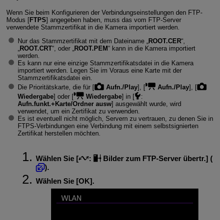
Wenn Sie beim Konfigurieren der Verbindungseinstellungen den FTP-
Modus [
FTPS
] angegeben haben, muss das vom FTP-Server
verwendete Stammzertifikat in die Kamera importiert werden.
Nur das Stammzertifikat mit dem Dateiname „
ROOT.CER
“,
„
ROOT.CRT
“, oder „
ROOT.PEM
“ kann in die Kamera importiert
werden.
Es kann nur eine einzige Stammzertifikatsdatei in die Kamera
importiert werden. Legen Sie im Voraus eine Karte mit der
Stammzertifikatsdatei ein.
Die Prioritätskarte, die für [
Aufn./Play
], [
Aufn./Play
], [
Wiedergabe
] oder [
Wiedergabe
] in [
:
Aufn.funkt.+Karte/Ordner ausw
] ausgewählt wurde, wird
verwendet, um ein Zertifikat zu verwenden.
Es ist eventuell nicht möglich, Servern zu vertrauen, zu denen Sie in
FTPS-Verbindungen eine Verbindung mit einem selbstsignierten
Zertifikat herstellen möchten.
Wählen Sie [
:
Bilder zum FTP-Server übertr.
] (
).
Wählen Sie [
OK
].