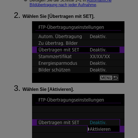
Befolgen Sie die Schritte 1–2 in
Automatische
Bildübertragung nach jeder Aufnahme
.
Wählen Sie [
Übertragen mit SET
].
Wählen Sie [
Aktivieren
].