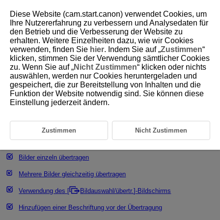
Diese Website (cam.start.canon) verwendet Cookies, um
Ihre Nutzererfahrung zu verbessern und Analysedaten für
den Betrieb und die Verbesserung der Website zu
erhalten. Weitere Einzelheiten dazu, wie wir Cookies
D388-179
verwenden, finden Sie
hier
. Indem Sie auf „
Zustimmen
“
klicken, stimmen Sie der Verwendung sämtlicher Cookies
Übertragen von Bildern auf einen
zu. Wenn Sie auf „
Nicht Zustimmen
“ klicken oder nichts
FTP-Server
auswählen, werden nur Cookies heruntergeladen und
gespeichert, die zur Bereitstellung von Inhalten und die
Funktion der Website notwendig sind. Sie können diese
Konfigurieren der FTP-Server-Verbindungseinstellungen
Einstellung jederzeit ändern.
Bearbeiten/Löschen von Geräten für Verbindungen
Wiederherstellen der Verbindung mithilfe von
Zustimmen
Nicht Zustimmen
Verbindungsinformationen
Bilder einzeln übertragen
Mehrere Bilder gleichzeitig übertragen
Verwendung des [
Bildauswahl/übertr.
]-Bildschirms
Hinzufügen einer Beschriftung vor der Übertragung