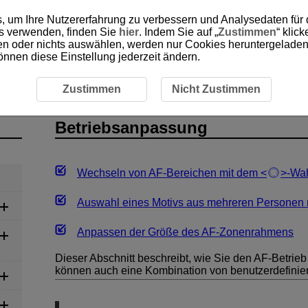
, um Ihre Nutzererfahrung zu verbessern und Analysedaten für
es verwenden, finden Sie
hier
. Indem Sie auf „
Zustimmen
“ klic
ken oder nichts auswählen, werden nur Cookies heruntergeladen 
önnen diese Einstellung jederzeit ändern.
ebsanpassung
Zustimmen
Nicht Zustimmen
Betriebsanpassung
Wechseln von AF-Bereichen mit dem
-Wah
Auswahl eines Motivs aus mehreren Personen 
Anpassen der Größe des AF-Zonenrahmens
Dieser Abschnitt beschreibt, wie Sie den AF-Betrieb
können auch eine Kombination von benutzerdefinie