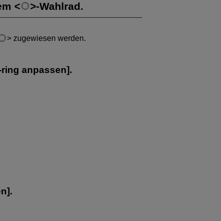
dem
-Wahlrad.
zugewiesen werden.
.-ring anpassen
].
en
].