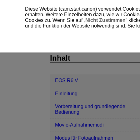
Diese Website (cam.start.canon) verwendet Cookies
erhalten. Weitere Einzelheiten dazu, wie wir Cooki
Cookies zu. Wenn Sie auf „
Nicht Zustimmen
“ klic
und die Funktion der Website notwendig sind. Sie k
EOS R6 V
AF/Betriebsart
Betri
D388-141
Inhalt
EOS R6 V
Einleitung
Vorbereitung und grundlegende
Bedienung
Movie-Aufnahmemodi
Modus für Fotoaufnahmen