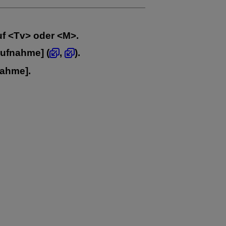
uf
Tv
oder
M
.
Aufnahme
] (
,
).
nahme
].