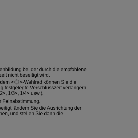
ifenbildung bei der durch die empfohlene
it nicht beseitigt wird.
t dem
-Wahlrad können Sie die
g festgelegte Verschlusszeit verlängern
2×, 1/3×, 1/4× usw.).
r Feinabstimmung.
eitigt, ändern Sie die Ausrichtung der
hen, und stellen Sie dann die