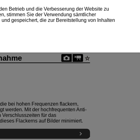
 den Betrieb und die Verbesserung der Website zu
ken, stimmen Sie der Verwendung sämtlicher
und gespeichert, die zur Bereitstellung von Inhalten
fnahme
 die bei hohen Frequenzen flackern,
igt werden. Mit der hochfrequenten Anti-
 Verschlusszeiten für das
ieses Flackerns auf Bilder minimiert.