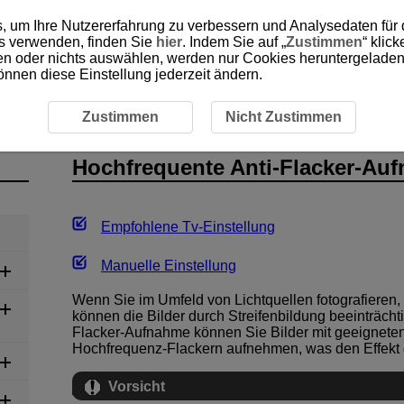
, um Ihre Nutzererfahrung zu verbessern und Analysedaten für
es verwenden, finden Sie
hier
. Indem Sie auf „
Zustimmen
“ klic
ken oder nichts auswählen, werden nur Cookies heruntergeladen 
önnen diese Einstellung jederzeit ändern.
nung
Hochfrequente Anti-Flacker-Aufnahme
Zustimmen
Nicht Zustimmen
Hochfrequente Anti-Flacker-Au
Empfohlene Tv-Einstellung
Manuelle Einstellung
Wenn Sie im Umfeld von Lichtquellen fotografieren,
können die Bilder durch Streifenbildung beeinträcht
Flacker-Aufnahme können Sie Bilder mit geeigneten
Hochfrequenz-Flackern aufnehmen, was den Effekt d
Vorsicht