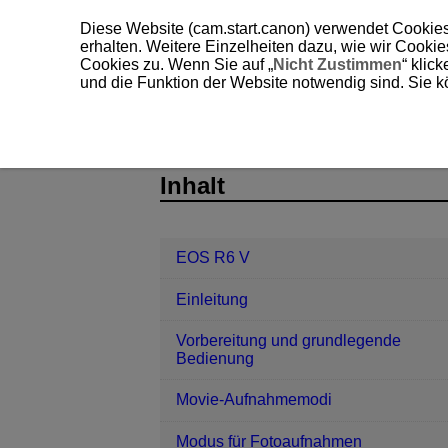
Diese Website (cam.start.canon) verwendet Cookies
erhalten. Weitere Einzelheiten dazu, wie wir Cooki
Cookies zu. Wenn Sie auf „
Nicht Zustimmen
“ klic
und die Funktion der Website notwendig sind. Sie k
EOS R6 V
Aufnahme und Aufzeich
D388-075
Inhalt
EOS R6 V
Einleitung
Vorbereitung und grundlegende
Bedienung
Movie-Aufnahmemodi
Modus für Fotoaufnahmen