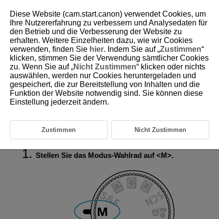
Diese Website (cam.start.canon) verwendet Cookies, um
Ihre Nutzererfahrung zu verbessern und Analysedaten für
den Betrieb und die Verbesserung der Website zu
erhalten. Weitere Einzelheiten dazu, wie wir Cookies
D388-054
verwenden, finden Sie
hier
. Indem Sie auf „
Zustimmen
“
klicken, stimmen Sie der Verwendung sämtlicher Cookies
M: Manuelle Belichtung
zu. Wenn Sie auf „
Nicht Zustimmen
“ klicken oder nichts
auswählen, werden nur Cookies heruntergeladen und
gespeichert, die zur Bereitstellung von Inhalten und die
Belichtungskorrektur mit der ISO Auto-Einstellung
Funktion der Website notwendig sind. Sie können diese
In diesem Modus stellen Sie sowohl die Verschlusszeit als auch den
Einstellung jederzeit ändern.
Blendenwert wie gewünscht ein. Stellen Sie die Belichtung mithilfe der
Belichtungsstufenanzeige oder mit einem handelsüblichen
Belichtungsmesser ein.
Zustimmen
Nicht Zustimmen
M
steht für „Manual“ (Manuell).
Stellen Sie das Modus-Wahlrad auf
M
.