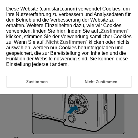
Diese Website (cam.start.canon) verwendet Cookies, um
Ihre Nutzererfahrung zu verbessern und Analysedaten für
den Betrieb und die Verbesserung der Website zu
erhalten. Weitere Einzelheiten dazu, wie wir Cookies
D375-024
verwenden, finden Sie
hier
. Indem Sie auf „
Zustimmen
“
klicken, stimmen Sie der Verwendung sämtlicher Cookies
Schnelleinstellung
zu. Wenn Sie auf „
Nicht Zustimmen
“ klicken oder nichts
auswählen, werden nur Cookies heruntergeladen und
gespeichert, die zur Bereitstellung von Inhalten und die
Sie können die angezeigten Einstellungen direkt und intuitiv auswählen
und einstellen.
Funktion der Website notwendig sind. Sie können diese
Einstellung jederzeit ändern.
Drücken Sie
(
).
Zustimmen
Nicht Zustimmen