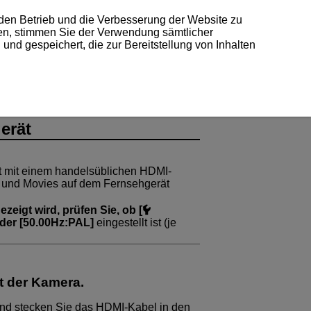
 den Betrieb und die Verbesserung der Website zu
ken, stimmen Sie der Verwendung sämtlicher
und gespeichert, die zur Bereitstellung von Inhalten
erät
t mit einem handelsüblichen HDMI-
 und Movies auf dem Fernsehgerät
eigt wird, prüfen Sie, ob [
der [
50.00Hz:PAL
]
eingestellt ist (je
t der Kamera.
und stecken Sie das HDMI-Kabel in den