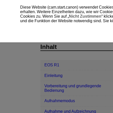
Diese Website (cam.start.canon) verwendet Cookies
erhalten. Weitere Einzelheiten dazu, wie wir Cooki
Cookies zu. Wenn Sie auf „
Nicht Zustimmen
“ klic
und die Funktion der Website notwendig sind. Sie k
EOS R1
Wiedergabe
Wiedergab
D310-141
Inhalt
EOS R1
Einleitung
Vorbereitung und grundlegende
Bedienung
Aufnahmemodus
Aufnahme und Aufzeichnung