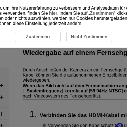
, um Ihre Nutzererfahrung zu verbessern und Analysedaten für
es verwenden, finden Sie
hier
. Indem Sie auf „
Zustimmen
“ klic
ken oder nichts auswählen, werden nur Cookies heruntergeladen 
önnen diese Einstellung jederzeit ändern.
e auf einem Fernsehgerät
Zustimmen
Nicht Zustimmen
Wiedergabe auf einem Fernsehg
Durch Anschließen der Kamera an ein Fernsehgerä
Kabel können Sie die aufgenommenen Einzelbilder
wiedergeben.
Wenn das Bild nicht auf dem Fernsehschirm angez
:
Systemfrequenz
] korrekt auf [
59.94Hz:NTSC
] o
nach Videosystem des Fernsehgeräts).
Verbinden Sie das HDMI-Kabel mi
Verwenden Sie den Kabelschutz (
) 