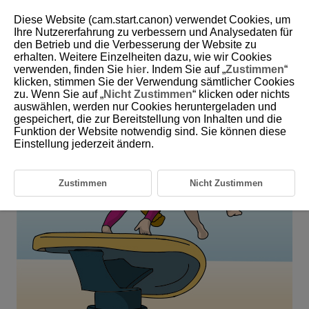
Diese Website (cam.start.canon) verwendet Cookies, um
Ihre Nutzererfahrung zu verbessern und Analysedaten für
den Betrieb und die Verbesserung der Website zu
6-27 Gymnastics and Rhythmic Gymnastics
erhalten. Weitere Einzelheiten dazu, wie wir Cookies
(Individual)
verwenden, finden Sie
hier
. Indem Sie auf „
Zustimmen
“
klicken, stimmen Sie der Verwendung sämtlicher Cookies
zu. Wenn Sie auf „
Nicht Zustimmen
“ klicken oder nichts
This setting is perfect for shooting subjects in the air such as in
auswählen, werden nur Cookies heruntergeladen und
gymnastics and rhythmic gymnastics.
gespeichert, die zur Bereitstellung von Inhalten und die
Funktion der Website notwendig sind. Sie können diese
Einstellung jederzeit ändern.
Zustimmen
Nicht Zustimmen