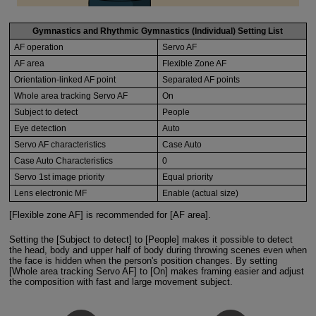
Gymnastics and Rhythmic Gymnastics (Individual) Setting List
AF operation
Servo AF
AF area
Flexible Zone AF
Orientation-linked AF point
Separated AF points
Whole area tracking Servo AF
On
Subject to detect
People
Eye detection
Auto
Servo AF characteristics
Case Auto
Case Auto Characteristics
0
Servo 1st image priority
Equal priority
Lens electronic MF
Enable (actual size)
[Flexible zone AF] is recommended for [AF area].
Setting the [Subject to detect] to [People] makes it possible to detect
the head, body and upper half of body during throwing scenes even when
the face is hidden when the person's position changes. By setting
[Whole area tracking Servo AF] to [On] makes framing easier and adjust
the composition with fast and large movement subject.