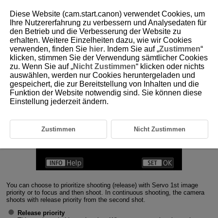
Diese Website (cam.start.canon) verwendet Cookies, um
Ihre Nutzererfahrung zu verbessern und Analysedaten für
den Betrieb und die Verbesserung der Website zu
1-7 Servo 1st Image Priority
erhalten. Weitere Einzelheiten dazu, wie wir Cookies
verwenden, finden Sie
hier
. Indem Sie auf „
Zustimmen
“
klicken, stimmen Sie der Verwendung sämtlicher Cookies
Configuring Servo 1st image priority actions
zu. Wenn Sie auf „
Nicht Zustimmen
“ klicken oder nichts
auswählen, werden nur Cookies heruntergeladen und
gespeichert, die zur Bereitstellung von Inhalten und die
Funktion der Website notwendig sind. Sie können diese
Einstellung jederzeit ändern.
Zustimmen
Nicht Zustimmen
You can choose to prioritize shooting (release) with Servo 1st image
priority or to focus and then shoot. In continuous shooting, the camera
shoots with release priority from the second shot.
Release priority