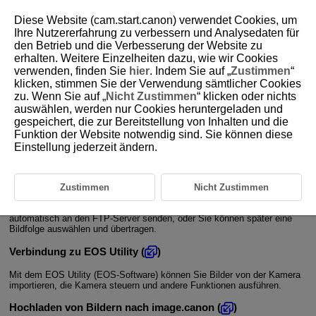
Diese Website (cam.start.canon) verwendet Cookies, um
Ihre Nutzererfahrung zu verbessern und Analysedaten für
den Betrieb und die Verbesserung der Website zu
erhalten. Weitere Einzelheiten dazu, wie wir Cookies
D305-169
verwenden, finden Sie
hier
. Indem Sie auf „
Zustimmen
“
klicken, stimmen Sie der Verwendung sämtlicher Cookies
Verfügbare Netzwerkfunktionen
zu. Wenn Sie auf „
Nicht Zustimmen
“ klicken oder nichts
auswählen, werden nur Cookies heruntergeladen und
gespeichert, die zur Bereitstellung von Inhalten und die
Über ein Netzwerk verfügbare Funktionen und Verbindungsmethoden
Funktion der Website notwendig sind. Sie können diese
(außer drahtloser Fernbedienung)
Einstellung jederzeit ändern.
Übertragen von Bildern auf einen FTP-Server (
)
Wenn Sie eine Verbindung zu einem FTP-Server herstellen, können Sie
Zustimmen
Nicht Zustimmen
Bilder auf der Kamera an einen Computer senden.
Mit der FTP-Übertragung können Sie Bilder während der Aufnahme
automatisch an den FTP-Server senden, oder Sie können später eine
Bildfolge auswählen und übertragen.
Verbindung zu EOS Utility (
)
Mit dem EOS Utility (EOS-Software) können Sie Bilder von der Kamera
importieren, die Kamera steuern und andere Funktionen ausführen.
Hochladen von Bildern nach image.canon (
)