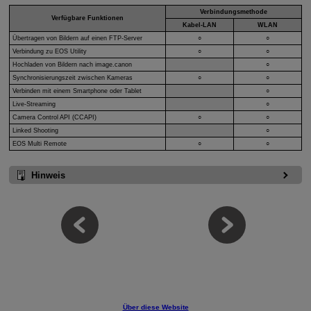
Verbindungsmethode
Verfügbare Funktionen
Kabel-LAN
WLAN
Übertragen von Bildern auf einen FTP-Server
○
○
Verbindung zu EOS Utility
○
○
Hochladen von Bildern nach image.canon
○
Synchronisierungszeit zwischen Kameras
○
○
Verbinden mit einem Smartphone oder Tablet
○
Live-Streaming
○
Camera Control API (CCAPI)
○
○
Linked Shooting
○
EOS Multi Remote
○
○
Hinweis
Über diese Website