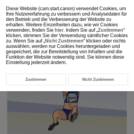
Diese Website (cam.start.canon) verwendet Cookies, um
Ihre Nutzererfahrung zu verbessern und Analysedaten für
den Betrieb und die Verbesserung der Website zu
6-9 Track and Field: Long Jump and Triple
erhalten. Weitere Einzelheiten dazu, wie wir Cookies
Jump
verwenden, finden Sie
hier
. Indem Sie auf „
Zustimmen
“
klicken, stimmen Sie der Verwendung sämtlicher Cookies
zu. Wenn Sie auf „
Nicht Zustimmen
“ klicken oder nichts
This setting is perfect for photographing long jumpers and triple
auswählen, werden nur Cookies heruntergeladen und
jumpers.
gespeichert, die zur Bereitstellung von Inhalten und die
Funktion der Website notwendig sind. Sie können diese
Einstellung jederzeit ändern.
Zustimmen
Nicht Zustimmen