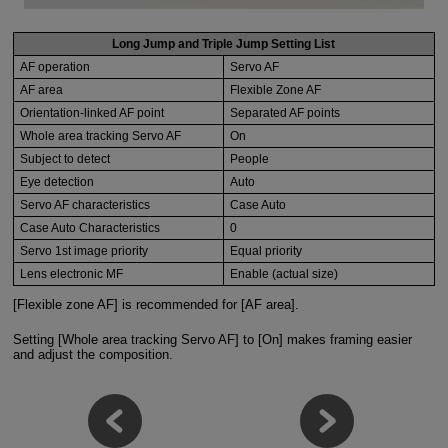
Long Jump and Triple Jump Setting List
AF operation
Servo AF
AF area
Flexible Zone AF
Orientation-linked AF point
Separated AF points
Whole area tracking Servo AF
On
Subject to detect
People
Eye detection
Auto
Servo AF characteristics
Case Auto
Case Auto Characteristics
0
Servo 1st image priority
Equal priority
Lens electronic MF
Enable (actual size)
[Flexible zone AF] is recommended for [AF area].
Setting [Whole area tracking Servo AF] to [On] makes framing easier
and adjust the composition.