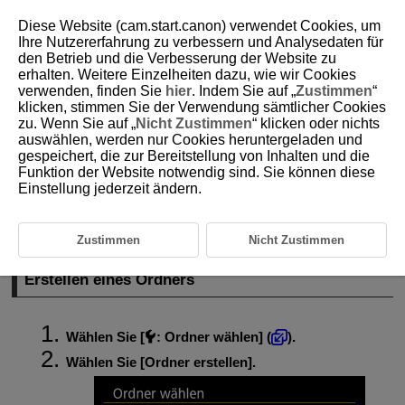
Diese Website (cam.start.canon) verwendet Cookies, um
Ihre Nutzererfahrung zu verbessern und Analysedaten für
den Betrieb und die Verbesserung der Website zu
erhalten. Weitere Einzelheiten dazu, wie wir Cookies
D292-165
verwenden, finden Sie
hier
. Indem Sie auf „
Zustimmen
“
klicken, stimmen Sie der Verwendung sämtlicher Cookies
Ordnereinstellungen
zu. Wenn Sie auf „
Nicht Zustimmen
“ klicken oder nichts
auswählen, werden nur Cookies heruntergeladen und
gespeichert, die zur Bereitstellung von Inhalten und die
Erstellen eines Ordners
Funktion der Website notwendig sind. Sie können diese
Einstellung jederzeit ändern.
Auswählen eines Ordners
Sie können nach Bedarf Ordner erstellen und wählen, um die
aufgenommenen Bilder dort zu speichern.
Zustimmen
Nicht Zustimmen
Erstellen eines Ordners
Wählen Sie [
:
Ordner wählen
] (
).
Wählen Sie [
Ordner erstellen
].