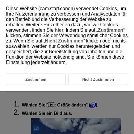
Diese Website (cam.start.canon) verwendet Cookies, um
Ihre Nutzererfahrung zu verbessern und Analysedaten für
den Betrieb und die Verbesserung der Website zu
erhalten. Weitere Einzelheiten dazu, wie wir Cookies
D292-127
verwenden, finden Sie
hier
. Indem Sie auf „
Zustimmen
“
klicken, stimmen Sie der Verwendung sämtlicher Cookies
Ändern der Größe von
zu. Wenn Sie auf „
Nicht Zustimmen
“ klicken oder nichts
JPEG-/HEIF-Bildern
auswählen, werden nur Cookies heruntergeladen und
gespeichert, die zur Bereitstellung von Inhalten und die
Funktion der Website notwendig sind. Sie können diese
Sie können die Größe eines JPEG- oder HEIF-Bildes ändern, um die
Einstellung jederzeit ändern.
Pixelanzahl zu verringern, und es als ein neues Bild speichern. Das
Ändern der Größe ist verfügbar für
,
oder
JPEGs oder HEIFs (in
Größen außer
), einschließlich solcher, die als RAW+JPEG- und
Zustimmen
Nicht Zustimmen
RAW+HEIF-Aufnahmen aufgenommen wurden. Für
- und RAW-Bilder
und Frame Grab-Bilder von 4K-Movies kann die Größe nicht geändert
werden.
Wählen Sie [
:
Größe ändern
] (
).
Wählen Sie ein Bild aus.