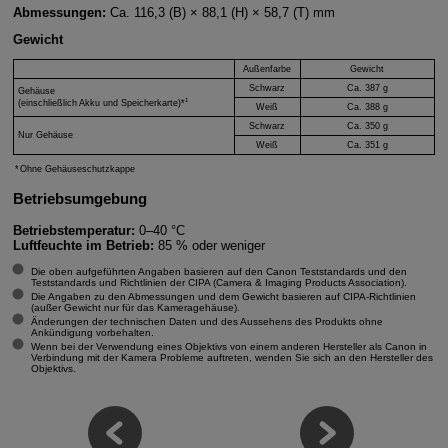
Abmessungen:
Ca. 116,3 (B) × 88,1 (H) × 58,7 (T) mm
Gewicht
Außenfarbe
Gewicht
Schwarz
Ca. 387 g
Gehäuse
1
(einschließlich Akku und Speicherkarte)*
Weiß
Ca. 388 g
Schwarz
Ca. 350 g
Nur Gehäuse
Weiß
Ca. 351 g
Ohne Gehäuseschutzkappe
Betriebsumgebung
Betriebstemperatur:
0–40 °C
Luftfeuchte im Betrieb:
85 % oder weniger
Die oben aufgeführten Angaben basieren auf den Canon Teststandards und den
Teststandards und Richtlinien der CIPA (Camera & Imaging Products Association).
Die Angaben zu den Abmessungen und dem Gewicht basieren auf CIPA-Richtlinien
(außer Gewicht nur für das Kameragehäuse).
Änderungen der technischen Daten und des Aussehens des Produkts ohne
Ankündigung vorbehalten.
Wenn bei der Verwendung eines Objektivs von einem anderen Hersteller als Canon in
Verbindung mit der Kamera Probleme auftreten, wenden Sie sich an den Hersteller des
Objektivs.