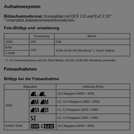
Aufnahmesystem
Bildaufnahmeformat:
Kompatibel mit DCF 2.0 und Exif 2.31*
Unterstützt Zeitunterschiedsinformationen
Foto-Bildtyp und ‑erweiterung
Erweiterung
Bittiefe
JPEG
JPG
8 Bit
RAW
1
CR3
14 Bit (14-Bit-A/D-Wandlung*
), Canon Original
C-RAW
1: Für Serienaufnahmen und den Silent-Modus wird die 12-Bit-A/D-Wandlung verwendet.
Fotoaufnahmen
Bildtyp bei der Fotoaufnahme
Bildqualität
Auflösung (Pixel)
24,0 Megapixel (6000 × 4000)
/
Ca. 10,6 Megapixel (3984 × 2656)
/
JPEG
Ca. 5,9 Megapixel (2976 × 1984)
/
Ca. 3,8 Megapixel (2400 × 1600)
RAW/
C-RAW
24,0 Megapixel (6000 × 4000)
/