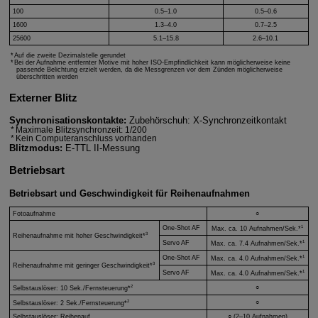
100
0.5–1.0
0.5–0.6
1600
1.3–4.0
0.7–2.5
25600
5.1–15.8
2.6–10.1
Auf die zweite Dezimalstelle gerundet
Bei der Aufnahme entfernter Motive mit hoher ISO-Empfindlichkeit kann möglicherweise keine
passende Belichtung erzielt werden, da die Messgrenzen vor dem Zünden möglicherweise
überschritten werden
Externer Blitz
Synchronisationskontakte:
Zubehörschuh: X-Synchronzeitkontakt
Maximale Blitzsynchronzeit: 1/200
Kein Computeranschluss vorhanden
Blitzmodus:
E-TTL II
-Messung
Betriebsart
Betriebsart und Geschwindigkeit für Reihenaufnahmen
Fotoaufnahme
○
1
One-Shot AF
Max. ca. 10 Aufnahmen/Sek.*
3
Reihenaufnahme mit hoher Geschwindigkeit*
1
Servo AF
Max. ca. 7.4 Aufnahmen/Sek.*
1
One-Shot AF
Max. ca. 4.0 Aufnahmen/Sek.*
3
Reihenaufnahme mit geringer Geschwindigkeit*
1
Servo AF
Max. ca. 4.0 Aufnahmen/Sek.*
2
○
Selbstauslöser: 10 Sek./Fernsteuerung*
2
○
Selbstauslöser: 2 Sek./Fernsteuerung*
Selbstauslöser: Reihenauf.
○ (2–10 Aufnahmen)