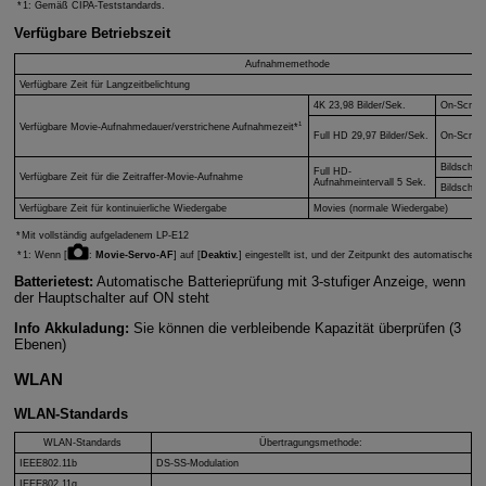
1: Gemäß CIPA-Teststandards.
Verfügbare Betriebszeit
Aufnahmemethode
Verfügbare Zeit für Langzeitbelichtung
4K 23,98 Bilder/Sek.
On-Scree
1
Verfügbare Movie-Aufnahmedauer/verstrichene Aufnahmezeit*
Full HD 29,97 Bilder/Sek.
On-Scree
Bildschir
Full HD-
Verfügbare Zeit für die Zeitraffer-Movie-Aufnahme
Aufnahmeintervall 5 Sek.
Bildschir
Verfügbare Zeit für kontinuierliche Wiedergabe
Movies (normale Wiedergabe)
Mit vollständig aufgeladenem
LP-E12
1: Wenn [
:
Movie-Servo-AF
] auf [
Deaktiv.
] eingestellt ist, und der Zeitpunkt des automatischen
Batterietest:
Automatische Batterieprüfung mit 3-stufiger Anzeige, wenn
der Hauptschalter auf ON steht
Info Akkuladung:
Sie können die verbleibende Kapazität überprüfen (3
Ebenen)
WLAN
WLAN-Standards
WLAN-Standards
Übertragungsmethode:
IEEE802.11b
DS-SS-Modulation
IEEE802.11g