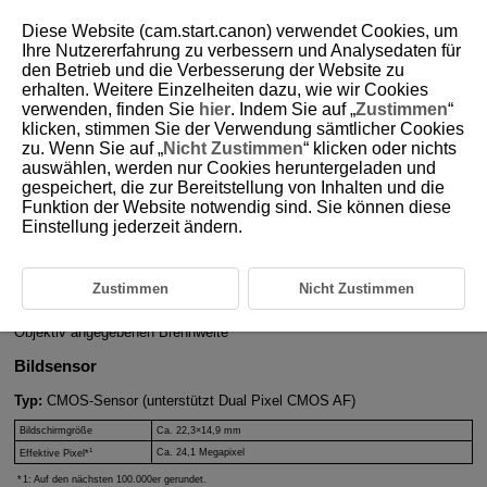
Diese Website (cam.start.canon) verwendet Cookies, um
Ihre Nutzererfahrung zu verbessern und Analysedaten für
den Betrieb und die Verbesserung der Website zu
erhalten. Weitere Einzelheiten dazu, wie wir Cookies
D101-203
verwenden, finden Sie
hier
. Indem Sie auf „
Zustimmen
“
klicken, stimmen Sie der Verwendung sämtlicher Cookies
Technische Daten
zu. Wenn Sie auf „
Nicht Zustimmen
“ klicken oder nichts
auswählen, werden nur Cookies heruntergeladen und
gespeichert, die zur Bereitstellung von Inhalten und die
Typ
Funktion der Website notwendig sind. Sie können diese
Typ:
Digitale AF/AE-Systemkamera mit Wechselobjektiven mit internem
Einstellung jederzeit ändern.
Blitz
Kamerabajonett:
Canon
EF-M
-Bajonett
Geeignete Objektive:
Canon
EF-M
-Objektivgruppe
Zustimmen
Nicht Zustimmen
Verwenden des Adapters
EF-EOS M
: Canon EF oder
EF-S
-Objektive
RF-Objektive können nicht verwendet werden
Brennweite des Objektivs:
Entspricht dem 1,6-fachen der auf dem
Objektiv angegebenen Brennweite
Bildsensor
Typ:
CMOS-Sensor (unterstützt Dual Pixel CMOS AF)
Bildschirmgröße
Ca. 22,3×14,9 mm
1
Ca. 24,1 Megapixel
Effektive Pixel*
1: Auf den nächsten 100.000er gerundet.