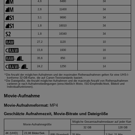
4,6
6480
34
2,6
11400
34
3,1
9690
34
1,8
16010
34
1,8
16340
34
27,2
1120
10
15,8
1930
16
35,6
850
10
+
24,2
1250
14
+
Die Anzahl der möglichen Aufnahmen und der maximalen Reihenaufnahmen gelten für eine
UHS-I
-
konforme 32-GB-Karte, die auf Canon-Teststandards basiert.
Die Dateigröße, die Anzahl möglicher Aufnahmen und die maximale Anzahl von Reihenaufnahmen
variieren je nach Aufnahmebedingungen (einschließlich Motiv, ISO-Empfindlichkeit, Bildstil und
Individualfunktionen).
Movie-Aufnahme
Movie-Aufnahmeformat:
MP4
Geschätzte Aufnahmezeit, Movie-Bitrate und Dateigröße
Mögliche Gesamtaufnahmedauer auf jeder Karte (
Movie-Aufnahmegröße
32 GB
128 GB
4K (UHD)
23,98 Bilder/Sek.
IPB (Standard)
35 Min.
2 Std. 21 Min.