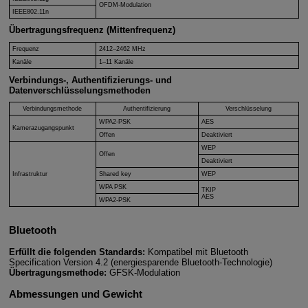
OFDM-Modulation
IEEE802.11n
Übertragungsfrequenz (Mittenfrequenz)
Frequenz
2412–2462 MHz
Kanäle
1–11 Kanäle
Verbindungs-, Authentifizierungs- und
Datenverschlüsselungsmethoden
Verbindungsmethode
Authentifizierung
Verschlüsselung
WPA2-PSK
AES
Kamerazugangspunkt
Offen
Deaktiviert
WEP
Offen
Deaktiviert
Infrastruktur
Shared key
WEP
WPA PSK
TKIP
AES
WPA2-PSK
Bluetooth
Erfüllt die folgenden Standards:
Kompatibel mit Bluetooth
Specification Version 4.2 (energiesparende Bluetooth-Technologie)
Übertragungsmethode:
GFSK-Modulation
Abmessungen und Gewicht