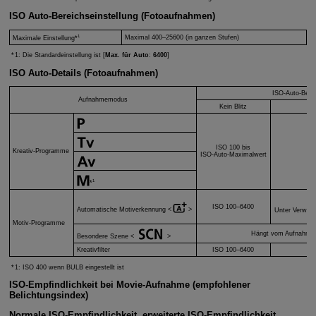
ISO Auto-Bereichseinstellung (Fotoaufnahmen)
1
Maximal 400–25600 (in ganzen Stufen)
Maximale Einstellung*
1: Die Standardeinstellung ist [
Max. für Auto
:
6400
]
ISO Auto-Details (Fotoaufnahmen)
ISO-Auto-Bere
Aufnahmemodus
Kein Blitz
ISO 100 bis
Kreativ-Programme
ISO-Auto-Maximalwert
1
*
Mi
ISO 100–6400
Automatische Motiverkennung
Unter Verwend
Motiv-Programme
Hängt vom Aufnahme
Besondere Szene
Kreativfilter
ISO 100–6400
1: ISO 400 wenn BULB eingestellt ist
ISO-Empfindlichkeit bei Movie-Aufnahme (empfohlener
Belichtungsindex)
Normale ISO-Empfindlichkeit, erweiterte ISO-Empfindlichkeit