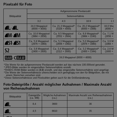
Pixelzahl für Foto
Aufgenommene Pixelanzahl
Bildqualität
Seitenverhältnis
3:2
4:3
16:9
1:1
24,0 Megapixel
Ca. 21,3 Megapixel*
Ca. 20,2 Megapixel*
16,0 Megap
/
(6000 × 4000)
(5328 × 4000)
(6000 × 3368)
(4000 × 40
Ca. 10,6 Megapixel
Ca. 9,5 Megapixel
Ca. 8,9 Megapixel*
Ca. 7,1 Mega
/
(3984 × 2656)
(3552 × 2664)
(3984 × 2240)
(2656 × 26
Ca. 5,9 Megapixel
Ca. 5,3 Megapixel
Ca. 5,0 Megapixel*
Ca. 3,9 Mega
/
(2976 × 1984)
(2656 × 1992)
(2976 × 1680)
(1984 × 19
Ca. 3,8 Megapixel
Ca. 3,4 Megapixel*
Ca. 3,2 Megapixel*
Ca. 2,6 Mega
(2400 × 1600)
(2112 × 1600)
(2400 × 1344)
(1600 × 16
24,0 Megapixel (6000 × 4000)
/
Die Werte für die aufgenommene Pixelanzahl werden auf das nächste 100.000stel gerundet.
JPEG-Bilder werden im eingestellten Seitenverhältnis erstellt.
RAW/
C-RAW
-Bilder werden in [
3:2
] erstellt, und das eingestellte Seitenverhältnis wird angefügt.
Die Werte der Seitenverhältnisse unterscheiden sich geringfügig von den für Bildgrößen, die mit
einem Sternchen versehen sind.
Diese Seitenverhältnisse und Pixelzahlen gelten auch für die Größenänderung.
Foto-Dateigröße / Anzahl möglicher Aufnahmen / Maximale Anzahl
von Reihenaufnahmen
Dateigröße
Mögliche Aufnahmen
Maximale Anzahl von Reihenaufnahmen
Bildqualität
(ca. MB)
(ca.)
(ca.)
8,4
3600
36
4,5
6610
35