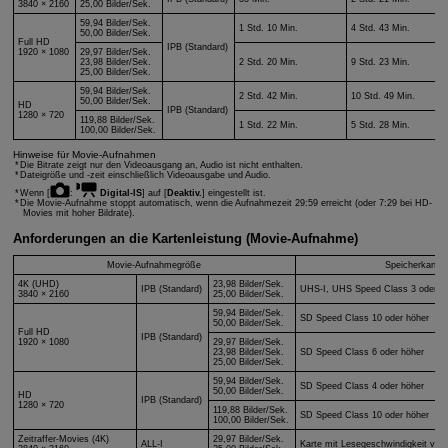
3840 × 2160
25,00 Bilder/Sek.
59,94 Bilder/Sek.
1 Std. 10 Min.
4 Std. 43 Min.
50,00 Bilder/Sek.
Full HD
IPB (Standard)
1920 × 1080
29,97 Bilder/Sek.
23,98 Bilder/Sek.
2 Std. 20 Min.
9 Std. 23 Min.
25,00 Bilder/Sek.
59,94 Bilder/Sek.
2 Std. 42 Min.
10 Std. 49 Min.
50,00 Bilder/Sek.
HD
IPB (Standard)
1280 × 720
119,88 Bilder/Sek.
1 Std. 22 Min.
5 Std. 28 Min.
100,00 Bilder/Sek.
Hinweise für Movie-Aufnahmen
Die Bitrate zeigt nur den Videoausgang an, Audio ist nicht enthalten.
Dateigröße und ‑zeit einschließlich Videoausgabe und Audio.
Wenn [
:
Digital-IS
] auf [
Deaktiv.
] eingestellt ist.
Die Movie-Aufnahme stoppt automatisch, wenn die Aufnahmezeit 29:59 erreicht (oder 7:29 bei HD-
Movies mit hoher Bildrate).
Anforderungen an die Kartenleistung (Movie-Aufnahme)
Movie-Aufnahmegröße
Speicherkarten
4K (UHD)
23,98 Bilder/Sek.
IPB (Standard)
UHS-I
, UHS Speed Class 3 oder h
3840 × 2160
25,00 Bilder/Sek.
59,94 Bilder/Sek.
SD Speed Class 10 oder höher
50,00 Bilder/Sek.
Full HD
IPB (Standard)
1920 × 1080
29,97 Bilder/Sek.
23,98 Bilder/Sek.
SD Speed Class 6 oder höher
25,00 Bilder/Sek.
59,94 Bilder/Sek.
SD Speed Class 4 oder höher
50,00 Bilder/Sek.
HD
IPB (Standard)
1280 × 720
119,88 Bilder/Sek.
SD Speed Class 10 oder höher
100,00 Bilder/Sek.
Zeitraffer-Movies (4K)
29,97 Bilder/Sek.
ALL-I
Karte mit Lesegeschwindigkeit von