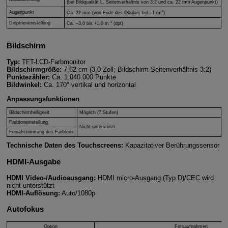
(bei Bildqualität L, Seitenverhältnis von 3:2 und ca. 22 mm Augenpunkt)
–1
Augenpunkt
Ca. 22 mm (von Ende des Okulars bei –1 m
)
–1
Dioptrieneinstellung
Ca. –3,0 bis +1,0 m
(dpt)
Bildschirm
Typ:
TFT-LCD-Farbmonitor
Bildschirmgröße:
7,62 cm (3,0 Zoll; Bildschirm-Seitenverhältnis
3:2
)
Punktezähler:
Ca. 1.040.000 Punkte
Bildwinkel:
Ca. 170° vertikal und horizontal
Anpassungsfunktionen
Bildschirmhelligkeit
Möglich (7 Stufen)
Farbtoneinstellung
Nicht unterstützt
Feinabstimmung des Farbtons
Technische Daten des Touchscreens:
Kapazitativer Berührungssensor
HDMI-Ausgabe
HDMI Video-/Audioausgang:
HDMI micro-Ausgang (Typ D)/CEC wird
nicht unterstützt
HDMI-Auflösung:
Auto/1080p
Autofokus
Option
Fotoaufnahmen