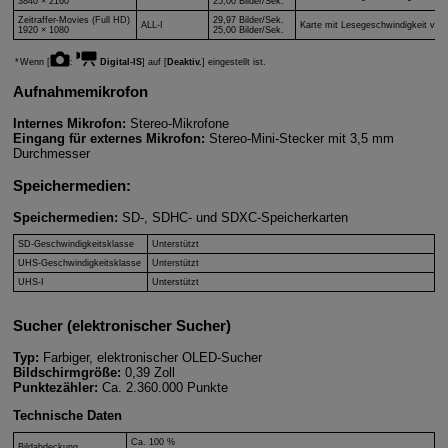
3840 × 2160
25,00 Bilder/Sek.
Zeitraffer-Movies (Full HD)
29,97 Bilder/Sek.
ALL-I
Karte mit Lesegeschwindigkeit von
1920 × 1080
25,00 Bilder/Sek.
Wenn [
:
Digital-IS
] auf [
Deaktiv.
] eingestellt ist.
Aufnahmemikrofon
Internes Mikrofon:
Stereo-Mikrofone
Eingang für externes Mikrofon:
Stereo-Mini-Stecker mit 3,5 mm
Durchmesser
Speichermedien:
Speichermedien:
SD-, SDHC- und SDXC-Speicherkarten
SD-Geschwindigkeitsklasse
Unterstützt
UHS-Geschwindigkeitsklasse
Unterstützt
UHS-I
Unterstützt
Sucher (elektronischer Sucher)
Typ:
Farbiger, elektronischer OLED-Sucher
Bildschirmgröße:
0,39 Zoll
Punktezähler:
Ca. 2.360.000 Punkte
Technische Daten
Ca. 100 %
Bildabdeckung