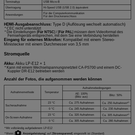
Terminaltyp
USB
Micro-B
Übertragung
Hi-Speed
USB (USB 2.0) äquivalent
Für die Computerkommunikation
Anwendungen
Für den Druckeranschluss
HDMI-Ausgabeanschluss:
Type D (Auflösung wechselt automatisch)
CEC nicht unterstützt
Die Einstellungen [
Für NTSC
] / [
Für PAL
] müssen dem Videoformat des
Fernsehgeräts entsprechen, mit dem Sie eine Verbindung herstellen
Eingang für externes Mikrofon:
Kompatibel mit einem Stereo-
Ministecker mit einem Durchmesser von 3,5 mm
Stromquelle
Akku:
Akku
LP-E12
× 1
Kann mit einem Wechselspannungsnetzteil
CA-PS700
und einem DC-
Kuppler
DR-E12
betrieben werden
Anzahl der Fotos, die aufgenommen werden können
Aufnahmebedingungen
Aufnahmemethode
Temperatur
AE: 100%
Blitz: 50%
(Blitz aus)
1
23 °C
Ca. 275 Aufnahmen
Ca. 250 Aufnahmen*
Sucheraufnahme
0 °C
Ca. 245 Aufnahmen
Ca. 230 Aufnahmen
1
23 °C
Ca. 320 Aufnahmen
Ca. 305 Aufnahmen*
On-Screen-Aufnahme
0 °C
Ca. 305 Aufnahmen
Ca. 280 Aufnahmen
Mit vollständig aufgeladenem
LP-E12
Wenn [
:
Anzeigeleistung
] auf [
Stromsparend
] eingestellt ist (Standard)