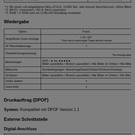
1: Mit einem voll aufgeladenen Akku LP-E12, 1/1000 Sek. oder kürzere Verschlusszeit, offene Blende
2:
BR-E1
: Unterstützt /
RC-6
: Nicht unterstützt
3: RAW /
C-RAW
wird mit 12-Bit-A/D-Wandlung verarbeitet
Wiedergabe
Option
Fotos
1.5×–10×
Vergrößerte Zoom-Anzeige
Kann durch zweimaliges Tippen aktiviert werden
AF-Messfeldanzeige
○
○
Überbelichtungswarnung
Nur Anzeige detaillie
AUS / ★ bis ★★★★★
Bewertungen
Bilder auswählen / Bereich auswählen / Alle Bilder im Ordner / Alle Bilder 
Bildsuche
Suchbedingungen: Bewertung/Datum/Ordner/Schützen/Dateityp
Schützen
Bilder auswählen / Bereich auswählen / Alle Bilder im Ordner / Alle Bild.im
Größe ändern
○
Ausschnitt
○
Druckauftrag (DPOF)
System:
Kompatibel mit DPOF Version 1.1
Externe Schnittstelle
Digital-Anschluss