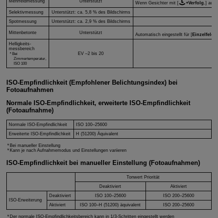
Mehrfeldmessung
Unterstützt
Wenn Gesichter mit [
+Verfolg.
] aut
Selektivmessung
Unterstützt: ca. 5,8 % des Bildschirms
Spotmessung
Unterstützt: ca. 2,9 % des Bildschirms
Mittenbetonte
Unterstützt
Automatisch eingestellt für [
Einzelfeld 
Helligkeits-
messbereich
Bei
EV –2 bis 20
Zimmertemperatur,
ISO 100
ISO-Empfindlichkeit (Empfohlener Belichtungsindex) bei
Fotoaufnahmen
Normale ISO-Empfindlichkeit, erweiterte ISO-Empfindlichkeit
(Fotoaufnahme)
Normale ISO-Empfindlichkeit
ISO 100–25600
Erweiterte ISO-Empfindlichkeit
H
(51200) Äquivalent
Bei manueller Einstellung
Kann je nach Aufnahmemodus und Einstellungen variieren
ISO-Empfindlichkeit bei manueller Einstellung (Fotoaufnahmen)
Tonwert Priorität
Deaktiviert
Aktiviert
Deaktiviert
ISO 100–25600
ISO 200–25600
ISO-Erweiterung
Aktiviert
ISO 100–
H
(51200) äquivalent
ISO 200–25600
Der normale ISO-Empfindlichkeitsbereich kann in 1/3-Schritten eingestellt werden