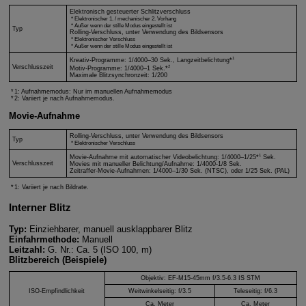
Elektronisch gesteuerter Schlitzverschluss
Elektronischer 1. / mechanischer 2. Vorhang
Außer wenn der stille Modus eingestellt ist
Typ
Rolling-Verschluss, unter Verwendung des Bildsensors
Elektronischer Verschluss
Außer wenn der stille Modus eingestellt ist
1
Kreativ-Programme: 1/4000–30 Sek., Langzeitbelichtung*
Verschlusszeit
2
Motiv-Programme: 1/4000–1 Sek.*
Maximale Blitzsynchronzeit: 1/200
1: Aufnahmemodus: Nur im manuellen Aufnahmemodus
2: Variiert je nach Aufnahmemodus.
Movie-Aufnahme
Rolling-Verschluss, unter Verwendung des Bildsensors
Typ
Elektronischer Verschluss
1
Movie-Aufnahme mit automatischer Videobelichtung: 1/4000–1/25*
Sek.
Verschlusszeit
Movies mit manueller Belichtung/Aufnahme: 1/4000-1/8 Sek.
Zeitraffer-Movie-Aufnahmen: 1/4000–1/30 Sek. (NTSC), oder 1/25 Sek. (PAL)
1: Variiert je nach Bildrate.
Interner Blitz
Typ:
Einziehbarer, manuell ausklappbarer Blitz
Einfahrmethode:
Manuell
Leitzahl:
G. Nr.: Ca. 5 (ISO 100, m)
Blitzbereich (Beispiele)
Objektiv:
EF-M15-45mm f/3.5-6.3 IS STM
ISO-Empfindlichkeit
Weitwinkelseitig: f/3.5
Teleseitig: f/6.3
Ca. Meter
Ca. Meter