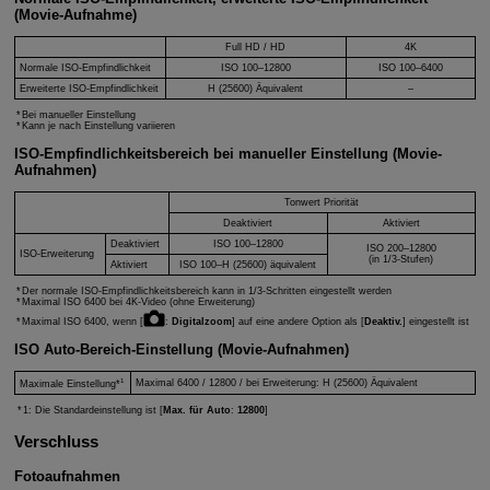
(Movie-Aufnahme)
Full HD / HD
4K
Normale ISO-Empfindlichkeit
ISO 100–12800
ISO 100–6400
Erweiterte ISO-Empfindlichkeit
H
(25600) Äquivalent
–
Bei manueller Einstellung
Kann je nach Einstellung variieren
ISO-Empfindlichkeitsbereich bei manueller Einstellung (Movie-
Aufnahmen)
Tonwert Priorität
Deaktiviert
Aktiviert
Deaktiviert
ISO 100–12800
ISO 200–12800
ISO-Erweiterung
(in 1/3-Stufen)
Aktiviert
ISO 100–
H
(25600) äquivalent
Der normale ISO-Empfindlichkeitsbereich kann in 1/3-Schritten eingestellt werden
Maximal ISO 6400 bei 4K-Video (ohne Erweiterung)
Maximal ISO 6400, wenn [
:
Digitalzoom
] auf eine andere Option als [
Deaktiv.
] eingestellt ist
ISO Auto-Bereich-Einstellung (Movie-Aufnahmen)
1
Maximal 6400 / 12800 / bei Erweiterung:
H
(25600) Äquivalent
Maximale Einstellung*
1: Die Standardeinstellung ist [
Max. für Auto
:
12800
]
Verschluss
Fotoaufnahmen