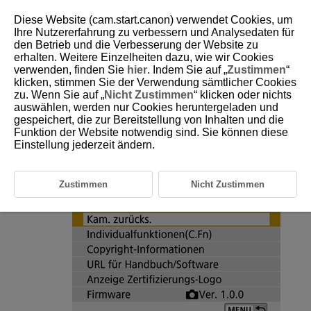
Diese Website (cam.start.canon) verwendet Cookies, um
Ihre Nutzererfahrung zu verbessern und Analysedaten für
den Betrieb und die Verbesserung der Website zu
erhalten. Weitere Einzelheiten dazu, wie wir Cookies
D101-188
verwenden, finden Sie
hier
. Indem Sie auf „
Zustimmen
“
klicken, stimmen Sie der Verwendung sämtlicher Cookies
Zurücksetzen der Kamera
zu. Wenn Sie auf „
Nicht Zustimmen
“ klicken oder nichts
auswählen, werden nur Cookies heruntergeladen und
gespeichert, die zur Bereitstellung von Inhalten und die
Es ist möglich, die Grundeinstellungen der Kamera für Aufnahme- und
Menüfunktionen wiederherzustellen.
Funktion der Website notwendig sind. Sie können diese
Einstellung jederzeit ändern.
Wählen Sie [
:
Kam. zurücks.
].
Zustimmen
Nicht Zustimmen