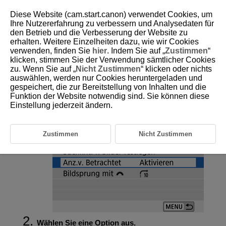
Diese Website (cam.start.canon) verwendet Cookies, um
Ihre Nutzererfahrung zu verbessern und Analysedaten für
den Betrieb und die Verbesserung der Website zu
erhalten. Weitere Einzelheiten dazu, wie wir Cookies
D101-137
verwenden, finden Sie
hier
. Indem Sie auf „
Zustimmen
“
klicken, stimmen Sie der Verwendung sämtlicher Cookies
Fortsetzen der vorherigen
zu. Wenn Sie auf „
Nicht Zustimmen
“ klicken oder nichts
Wiedergabe
auswählen, werden nur Cookies heruntergeladen und
gespeichert, die zur Bereitstellung von Inhalten und die
Funktion der Website notwendig sind. Sie können diese
Wählen Sie [
:
Anz.v. Betrachtet
].
Einstellung jederzeit ändern.
Zustimmen
Nicht Zustimmen
Wählen Sie eine Option aus.