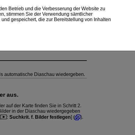
 den Betrieb und die Verbesserung der Website zu
ken, stimmen Sie der Verwendung sämtlicher
und gespeichert, die zur Bereitstellung von Inhalten
 als automatische Diaschau wiedergeben.
er aus.
r auf der Karte finden Sie in Schritt 2.
Bilder in der Diaschau wiedergegeben
[
:
Suchkrit. f. Bilder festlegen
] (
).