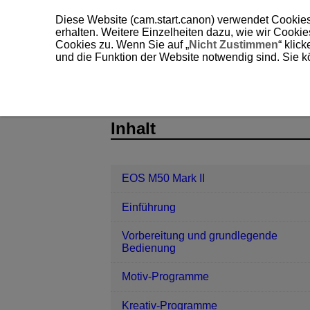
Diese Website (cam.start.canon) verwendet Cookies
erhalten. Weitere Einzelheiten dazu, wie wir Cooki
Cookies zu. Wenn Sie auf „
Nicht Zustimmen
“ klic
und die Funktion der Website notwendig sind. Sie k
EOS M50 Mark II
Wiedergabe
D
D101-135
Inhalt
EOS M50 Mark II
Einführung
Vorbereitung und grundlegende
Bedienung
Motiv-Programme
Kreativ-Programme