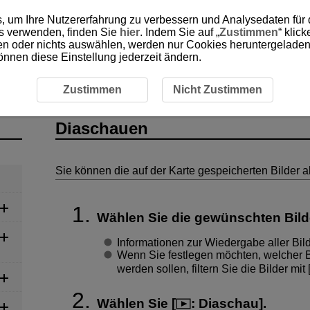
, um Ihre Nutzererfahrung zu verbessern und Analysedaten für
es verwenden, finden Sie
hier
. Indem Sie auf „
Zustimmen
“ klic
ken oder nichts auswählen, werden nur Cookies heruntergeladen 
önnen diese Einstellung jederzeit ändern.
iaschauen
Zustimmen
Nicht Zustimmen
Diaschauen
Sie können die auf der Karte gespeicherten Bilder
Wählen Sie die gewünschten Bild
Informationen zur Wiedergabe aller Bilde
Wenn Sie festlegen möchten, welcher 
werden sollen, filtern Sie die Bilder mit 
Wählen Sie [
:
Diaschau
].