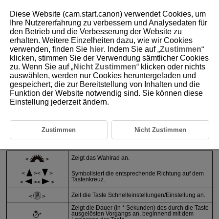
Diese Website (cam.start.canon) verwendet Cookies, um
Ihre Nutzererfahrung zu verbessern und Analysedaten für
den Betrieb und die Verbesserung der Website zu
erhalten. Weitere Einzelheiten dazu, wie wir Cookies
D101-006
verwenden, finden Sie
hier
. Indem Sie auf „
Zustimmen
“
klicken, stimmen Sie der Verwendung sämtlicher Cookies
Über dieses Handbuch
zu. Wenn Sie auf „
Nicht Zustimmen
“ klicken oder nichts
auswählen, werden nur Cookies heruntergeladen und
gespeichert, die zur Bereitstellung von Inhalten und die
Symbole in diesem Handbuch
Funktion der Website notwendig sind. Sie können diese
Einstellung jederzeit ändern.
Grundsätzliche Betriebsanweisungen und Beispielfotos
Symbole in diesem Handbuch
Zustimmen
Nicht Zustimmen
Zeigt das Wahlrad an.
Symbolisiert die entsprechende Richtung auf dem
Tastenkreuz.
Zeit die Taste Schnelleinstellungen/Einstellung an.
Zeigt die Dauer (in * Sekunden) des durch die Taste
ausgelösten Vorgangs an, beginnend mit dem
*