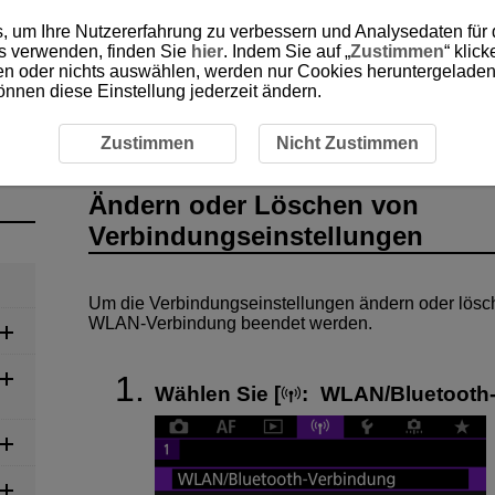
, um Ihre Nutzererfahrung zu verbessern und Analysedaten für
es verwenden, finden Sie
hier
. Indem Sie auf „
Zustimmen
“ klic
ken oder nichts auswählen, werden nur Cookies heruntergeladen 
önnen diese Einstellung jederzeit ändern.
Ändern oder Löschen von Verbindungseinstellungen
Zustimmen
Nicht Zustimmen
Ändern oder Löschen von
Verbindungseinstellungen
Um die Verbindungseinstellungen ändern oder lösc
WLAN
-Verbindung beendet werden.
Wählen Sie [
:
WLAN/Bluetooth