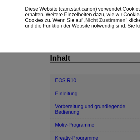
Diese Website (cam.start.canon) verwendet Cookies
erhalten. Weitere Einzelheiten dazu, wie wir Cooki
Cookies zu. Wenn Sie auf „
Nicht Zustimmen
“ klic
und die Funktion der Website notwendig sind. Sie k
EOS R10
Wireless-Funktionen
D185-187
Inhalt
EOS R10
Einleitung
Vorbereitung und grundlegende
Bedienung
Motiv-Programme
Kreativ-Programme