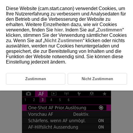
Diese Website (cam.start.canon) verwendet Cookies, um
Ihre Nutzererfahrung zu verbessern und Analysedaten für
den Betrieb und die Verbesserung der Website zu
erhalten. Weitere Einzelheiten dazu, wie wir Cookies
D185-129
verwenden, finden Sie
hier
. Indem Sie auf „
Zustimmen
“
klicken, stimmen Sie der Verwendung sämtlicher Cookies
Anpassen der AF-Funktionen
zu. Wenn Sie auf „
Nicht Zustimmen
“ klicken oder nichts
auswählen, werden nur Cookies heruntergeladen und
gespeichert, die zur Bereitstellung von Inhalten und die
[
3
]
Funktion der Website notwendig sind. Sie können diese
Einstellung jederzeit ändern.
[
4
]
[
6
]
Zustimmen
Nicht Zustimmen
[
2
] (bei Movie-Aufnahmen)