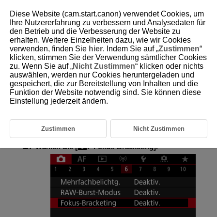
Diese Website (cam.start.canon) verwendet Cookies, um
Ihre Nutzererfahrung zu verbessern und Analysedaten für
den Betrieb und die Verbesserung der Website zu
erhalten. Weitere Einzelheiten dazu, wie wir Cookies
D185-085
verwenden, finden Sie
hier
. Indem Sie auf „
Zustimmen
“
klicken, stimmen Sie der Verwendung sämtlicher Cookies
Fokus-Bracketing
zu. Wenn Sie auf „
Nicht Zustimmen
“ klicken oder nichts
auswählen, werden nur Cookies heruntergeladen und
gespeichert, die zur Bereitstellung von Inhalten und die
Fokus-Bracketing ermöglicht Reihenaufnahmen, wobei sich der
Fokussierabstand nach einer Einzelaufnahme automatisch anpasst.
Funktion der Website notwendig sind. Sie können diese
Diese Bilder ermöglichen es Ihnen, ein Einzelbild mit einer großen
Einstellung jederzeit ändern.
Schärfentiefe zu erstellen. Es ist auch Compositing mit einer Anwendung
möglich, die Depth Compositing unterstützt, z. B. Digital Photo
Professional (EOS-Software).
Zustimmen
Nicht Zustimmen
Wählen Sie [
:
Fokus-Bracketing
].