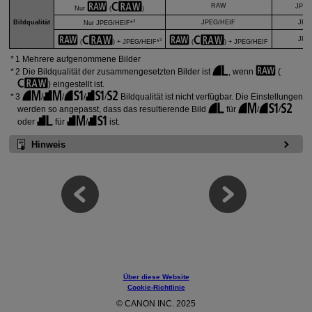
RAW
JPEG
Nur
(
)
3
Bildqualität
JPEG/HEIF
JPE
Nur JPEG/HEIF*
JPE
3
(
) + JPEG/HEIF*
(
) + JPEG/HEIF
1 Mehrere aufgenommene Bilder
2 Die Bildqualität der zusammengesetzten Bilder ist
, wenn
(
) eingestellt ist.
3
/
/
/
/
Bildqualität ist nicht verfügbar. Die Einstellungen
werden so angepasst, dass das resultierende Bild
für
/
/
oder
für
/
ist.
Hinweis
Über diese Website
Cookie-Richtlinie
© CANON INC. 2025