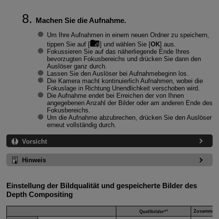
Machen Sie die Aufnahme.
Um Ihre Aufnahmen in einem neuen Ordner zu speichern,
tippen Sie auf [
] und wählen Sie [
OK
] aus.
Fokussieren Sie auf das näherliegende Ende Ihres
bevorzugten Fokusbereichs und drücken Sie dann den
Auslöser ganz durch.
Lassen Sie den Auslöser bei Aufnahmebeginn los.
Die Kamera macht kontinuierlich Aufnahmen, wobei die
Fokuslage in Richtung Unendlichkeit verschoben wird.
Die Aufnahme endet bei Erreichen der von Ihnen
angegebenen Anzahl der Bilder oder am anderen Ende des
Fokusbereichs.
Um die Aufnahme abzubrechen, drücken Sie den Auslöser
erneut vollständig durch.
Vorsicht
Hinweis
Einstellung der Bildqualität und gespeicherte Bilder des
Depth Compositing
1
Zusammenge
Quellbilder*