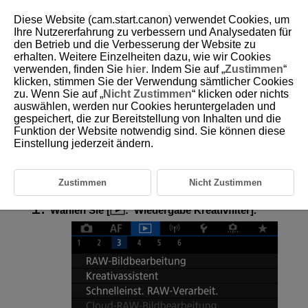
Diese Website (cam.start.canon) verwendet Cookies, um
Ihre Nutzererfahrung zu verbessern und Analysedaten für
den Betrieb und die Verbesserung der Website zu
erhalten. Weitere Einzelheiten dazu, wie wir Cookies
D180-156
verwenden, finden Sie
hier
. Indem Sie auf „
Zustimmen
“
klicken, stimmen Sie der Verwendung sämtlicher Cookies
Kreativfilter für Wiedergabe
zu. Wenn Sie auf „
Nicht Zustimmen
“ klicken oder nichts
auswählen, werden nur Cookies heruntergeladen und
gespeichert, die zur Bereitstellung von Inhalten und die
Eigenschaften der Kreativfilter
Funktion der Website notwendig sind. Sie können diese
Sie können die folgende Filterverarbeitung auf ein Bild anwenden und es
Einstellung jederzeit ändern.
als separates Bild speichern:
Körnigkeit S/W
,
Weichzeichner
,
Fisheye-
Effekt
,
Ölgemälde-Effekt
,
Aquarell-Effekt
,
Spielzeugkamera-Effekt
und
Miniatureffekt
.
Zustimmen
Nicht Zustimmen
Wählen Sie [
:
Wiedergabe Kreativfilter
].