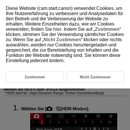
Diese Website (cam.start.canon) verwendet Cookies, um
Ihre Nutzererfahrung zu verbessern und Analysedaten für
den Betrieb und die Verbesserung der Website zu
erhalten. Weitere Einzelheiten dazu, wie wir Cookies
D180-062
verwenden, finden Sie
hier
. Indem Sie auf „
Zustimmen
“
klicken, stimmen Sie der Verwendung sämtlicher Cookies
HDR-Modus
zu. Wenn Sie auf „
Nicht Zustimmen
“ klicken oder nichts
auswählen, werden nur Cookies heruntergeladen und
gespeichert, die zur Bereitstellung von Inhalten und die
Sie können Einzelbilder mit ausgeschnittenen Höhepunkten und
verringerten Schatten für einen hohen Dynamikumfang von Farbtönen
Funktion der Website notwendig sind. Sie können diese
auch in kontrastreichen Szenen aufnehmen. HDR-Aufnahmen sind
Einstellung jederzeit ändern.
effektiv für Landschaftsbilder und Stillleben.
HDR-Aufnahmen verbessern die Abstufung in dunklen
Bildbereichen, indem drei bewusst mit unterschiedlichen
Belichtungen (Standard, unter- und überbelichtet) aufgenommene
Zustimmen
Nicht Zustimmen
Bilder zu einem HDR-Bild zusammengefügt werden, das den
Detailverlust in dunklen Bildbereichen ausgleicht. HDR-Bilder
werden als HEIFs oder JPEGs aufgenommen.
HDR steht für „High Dynamic Range“ (hoher Dynamikumfang).
Wählen Sie [
:
HDR-Modus
].