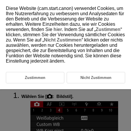
Diese Website (cam.start.canon) verwendet Cookies, um
Ihre Nutzererfahrung zu verbessern und Analysedaten für
den Betrieb und die Verbesserung der Website zu
erhalten. Weitere Einzelheiten dazu, wie wir Cookies
D180-073
verwenden, finden Sie
hier
. Indem Sie auf „
Zustimmen
“
klicken, stimmen Sie der Verwendung sämtlicher Cookies
Anpassung des Bildstils
zu. Wenn Sie auf „
Nicht Zustimmen
“ klicken oder nichts
auswählen, werden nur Cookies heruntergeladen und
gespeichert, die zur Bereitstellung von Inhalten und die
Einstellungen und Effekte
Funktion der Website notwendig sind. Sie können diese
Einstellung jederzeit ändern.
Schwarzweißeinstellung
Sie können jeden Bildstil anpassen, indem Sie die Standardeinstellungen
ändern. Weitere Informationen zum Anpassen von [
Monochrom
] finden
Zustimmen
Nicht Zustimmen
Sie unter
Schwarzweißeinstellung
.
Wählen Sie [
:
Bildstil
].