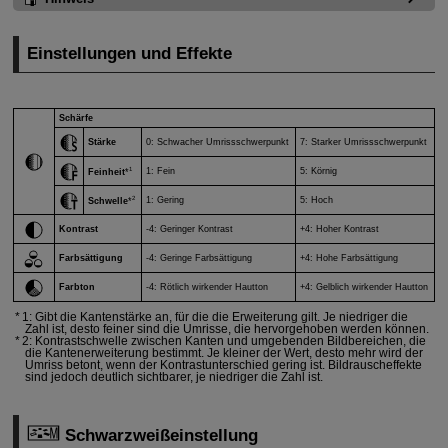
Einstellungen und Effekte
Schärfe
Stärke
0: Schwacher Umrissschwerpunkt
7: Starker Umrissschwerpunkt
1
1: Fein
5: Körnig
Feinheit
*
2
1: Gering
5: Hoch
Schwelle
*
Kontrast
-4: Geringer Kontrast
+4: Hoher Kontrast
Farbsättigung
-4: Geringe Farbsättigung
+4: Hohe Farbsättigung
Farbton
-4: Rötlich wirkender Hautton
+4: Gelblich wirkender Hautton
1: Gibt die Kantenstärke an, für die die Erweiterung gilt. Je niedriger die
Zahl ist, desto feiner sind die Umrisse, die hervorgehoben werden können.
2: Kontrastschwelle zwischen Kanten und umgebenden Bildbereichen, die
die Kantenerweiterung bestimmt. Je kleiner der Wert, desto mehr wird der
Umriss betont, wenn der Kontrastunterschied gering ist. Bildrauscheffekte
sind jedoch deutlich sichtbarer, je niedriger die Zahl ist.
Schwarzweißeinstellung