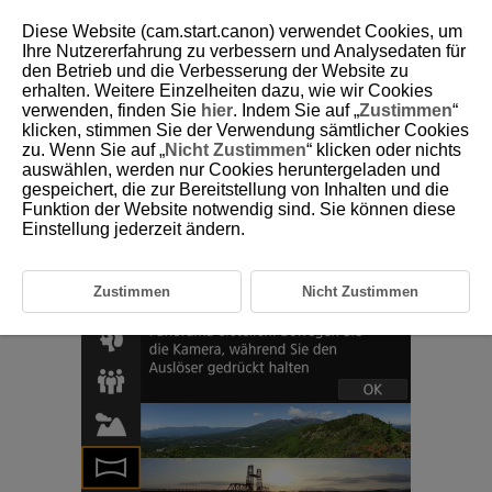
Diese Website (cam.start.canon) verwendet Cookies, um
Ihre Nutzererfahrung zu verbessern und Analysedaten für
den Betrieb und die Verbesserung der Website zu
erhalten. Weitere Einzelheiten dazu, wie wir Cookies
D180-033
verwenden, finden Sie
hier
. Indem Sie auf „
Zustimmen
“
klicken, stimmen Sie der Verwendung sämtlicher Cookies
Panorama-Aufnahmemodus
zu. Wenn Sie auf „
Nicht Zustimmen
“ klicken oder nichts
auswählen, werden nur Cookies heruntergeladen und
gespeichert, die zur Bereitstellung von Inhalten und die
Verwenden Sie den Modus [
] (Panoramaaufnahme), um
Funktion der Website notwendig sind. Sie können diese
Panoramaaufnahmen zu machen. Das Panorama entsteht durch die
Kombination von Aufnahmen, die bei Reihenaufnahmen gemacht
Einstellung jederzeit ändern.
wurden, wenn Sie die Kamera in eine Richtung bewegen und dabei den
Auslöser ganz gedrückt halten.
Zustimmen
Nicht Zustimmen