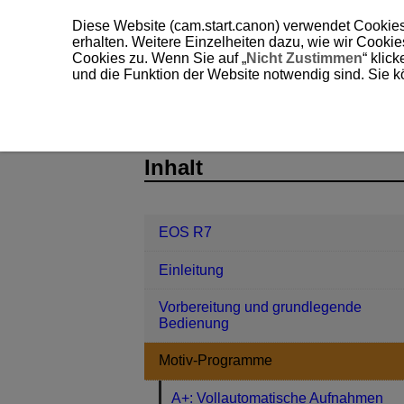
Diese Website (cam.start.canon) verwendet Cookies
erhalten. Weitere Einzelheiten dazu, wie wir Cooki
Cookies zu. Wenn Sie auf „
Nicht Zustimmen
“ klic
und die Funktion der Website notwendig sind. Sie k
EOS R7
Motiv-Programme
Modu
D180-030
Inhalt
EOS R7
Einleitung
Vorbereitung und grundlegende
Bedienung
Motiv-Programme
A+: Vollautomatische Aufnahmen