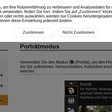
, um Ihre Nutzererfahrung zu verbessern und Analysedaten für
es verwenden, finden Sie
hier
. Indem Sie auf „
Zustimmen
“ klic
ken oder nichts auswählen, werden nur Cookies heruntergeladen 
önnen diese Einstellung jederzeit ändern.
s „Besondere Szene“
Porträtmodus
Zustimmen
Nicht Zustimmen
Porträtmodus
Verwenden Sie den Modus [
] (
Porträt
), um den Hi
die Sie aufnehmen, hervorzuheben. Außerdem ersch
weicher.