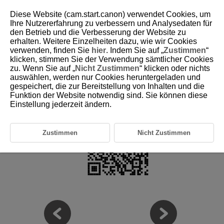
Diese Website (cam.start.canon) verwendet Cookies, um
Ihre Nutzererfahrung zu verbessern und Analysedaten für
den Betrieb und die Verbesserung der Website zu
erhalten. Weitere Einzelheiten dazu, wie wir Cookies
D180-004
verwenden, finden Sie
hier
. Indem Sie auf „
Zustimmen
“
klicken, stimmen Sie der Verwendung sämtlicher Cookies
Geeignetes Zubehör
zu. Wenn Sie auf „
Nicht Zustimmen
“ klicken oder nichts
auswählen, werden nur Cookies heruntergeladen und
gespeichert, die zur Bereitstellung von Inhalten und die
Auf der folgenden Website finden Sie Details zu kompatiblem Zubehör.
Funktion der Website notwendig sind. Sie können diese
https://cam.start.canon/H002/
Einstellung jederzeit ändern.
Zustimmen
Nicht Zustimmen