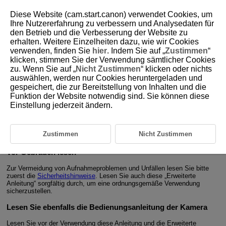
Diese Website (cam.start.canon) verwendet Cookies, um
Ihre Nutzererfahrung zu verbessern und Analysedaten für
den Betrieb und die Verbesserung der Website zu
erhalten. Weitere Einzelheiten dazu, wie wir Cookies
D393-002
verwenden, finden Sie
hier
. Indem Sie auf „
Zustimmen
“
klicken, stimmen Sie der Verwendung sämtlicher Cookies
Einleitung
zu. Wenn Sie auf „
Nicht Zustimmen
“ klicken oder nichts
auswählen, werden nur Cookies heruntergeladen und
gespeichert, die zur Bereitstellung von Inhalten und die
Beim Canon Speedlite
EL-1 (Ver. 2)
handelt es sich um ein externes
Blitzgerät für EOS-Kameras, die mit
E-TTL II
/
E-TTL
-Blitzautomatik
Funktion der Website notwendig sind. Sie können diese
kompatibel sind. Das Speedlite lässt sich als Kamerablitz für
Einstellung jederzeit ändern.
Normalaufnahmen am Zubehörschuh der Kamera aufsetzen, kann aber
auch als Sender- oder Empfängereinheit für drahtlose Blitzaufnahmen
über die Funk- oder optische Übertragung verwendet werden. Das
Speedlite ist ebenso staub- und wasserbeständig wie
EOS-1D
-Kameras.
Zustimmen
Nicht Zustimmen
Vor Gebrauch lesen
Zur Vermeidung von Aufnahmeproblemen und Unfällen lesen Sie bitte
zuerst die
Sicherheitshinweise
. Lesen Sie auch diese „Erweiterte
Anleitung“ sorgfältig durch, um eine ordnungsgemäße Verwendung
sicherzustellen.
Lesen Sie ebenfalls die Bedienungsanleitung der Kamera
Lesen Sie vor der Verwendung diese Anleitung und die Erweiterte