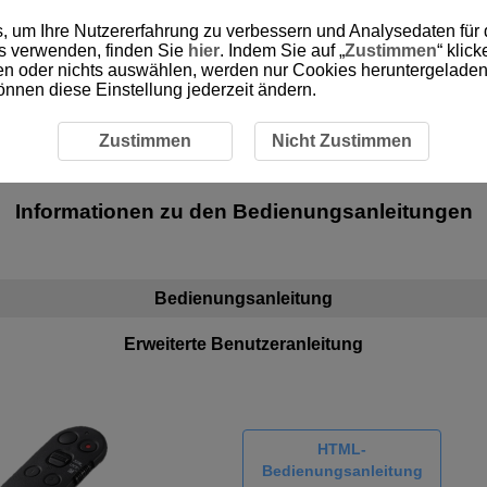
, um Ihre Nutzererfahrung zu verbessern und Analysedaten für
es verwenden, finden Sie
hier
. Indem Sie auf „
Zustimmen
“ klic
ken oder nichts auswählen, werden nur Cookies heruntergeladen 
önnen diese Einstellung jederzeit ändern.
Zustimmen
Nicht Zustimmen
Für Kunden, die die
BR-E2
verwenden
Informationen zu den Bedienungsanleitungen
Bedienungsanleitung
Erweiterte Benutzeranleitung
HTML-
Bedienungsanleitung