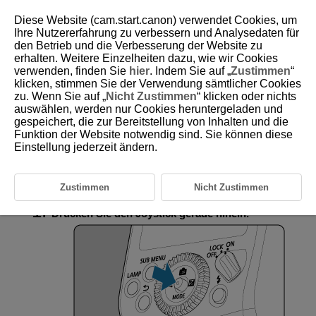
Diese Website (cam.start.canon) verwendet Cookies, um
Ihre Nutzererfahrung zu verbessern und Analysedaten für
den Betrieb und die Verbesserung der Website zu
erhalten. Weitere Einzelheiten dazu, wie wir Cookies
D255-040
verwenden, finden Sie
hier
. Indem Sie auf „
Zustimmen
“
klicken, stimmen Sie der Verwendung sämtlicher Cookies
Auslösen des
zu. Wenn Sie auf „
Nicht Zustimmen
“ klicken oder nichts
Prüfblitzes/Einstellblitzes von
auswählen, werden nur Cookies heruntergeladen und
Empfängern
gespeichert, die zur Bereitstellung von Inhalten und die
Funktion der Website notwendig sind. Sie können diese
Einstellung jederzeit ändern.
Der Prüfblitz oder Einstellblitz (
) kann bei drahtlosen Blitzaufnahmen
über Funk von
EL-5
-Speedlites, die als Empfänger eingestellt wurden,
ausgelöst werden.
Zustimmen
Nicht Zustimmen
Drücken Sie den Joystick gerade hinein.