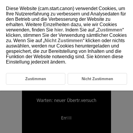
Diese Website (cam.start.canon) verwendet Cookies, um
Ihre Nutzererfahrung zu verbessern und Analysedaten für
den Betrieb und die Verbesserung der Website zu
erhalten. Weitere Einzelheiten dazu, wie wir Cookies
D105-026
verwenden, finden Sie
hier
. Indem Sie auf „
Zustimmen
“
klicken, stimmen Sie der Verwendung sämtlicher Cookies
Automatische Wiederholung bei
zu. Wenn Sie auf „
Nicht Zustimmen
“ klicken oder nichts
fehlgeschlagener Übertragung
auswählen, werden nur Cookies heruntergeladen und
gespeichert, die zur Bereitstellung von Inhalten und die
Funktion der Website notwendig sind. Sie können diese
Wenn die Übertragung fehlschlägt, blinkt die
-Lampe des
Einstellung jederzeit ändern.
Transmitters rot. In diesem Fall wird nach dem Drücken der Taste
und der Auswahl von [
:
WFT-Einstellungen
] der folgende
Bildschirm angezeigt.
Informationen zum Beheben des angezeigten Fehlers finden Sie unter
Zustimmen
Nicht Zustimmen
Problembehebung
.