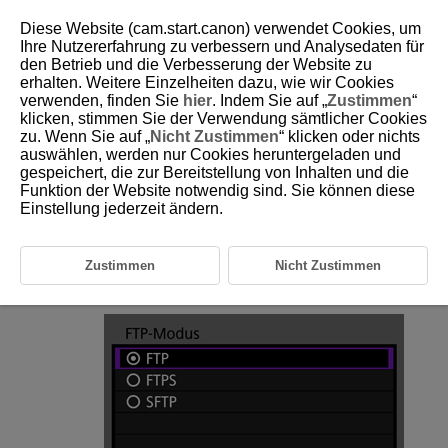
Diese Website (cam.start.canon) verwendet Cookies, um
Ihre Nutzererfahrung zu verbessern und Analysedaten für
den Betrieb und die Verbesserung der Website zu
erhalten. Weitere Einzelheiten dazu, wie wir Cookies
D105-022
verwenden, finden Sie
hier
. Indem Sie auf „
Zustimmen
“
klicken, stimmen Sie der Verwendung sämtlicher Cookies
Konfigurieren der FTP-Server-
zu. Wenn Sie auf „
Nicht Zustimmen
“ klicken oder nichts
Verbindungseinstellungen
auswählen, werden nur Cookies heruntergeladen und
gespeichert, die zur Bereitstellung von Inhalten und die
Funktion der Website notwendig sind. Sie können diese
Importieren eines Stammzertifikats für FTPS
Einstellung jederzeit ändern.
Diese Anweisungen sind eine Fortsetzung des Abschnitts
Konfigurieren
der Einstellungen für die Kommunikationsfunktion
.
Zustimmen
Nicht Zustimmen
Wählen Sie einen FTP-Modus.