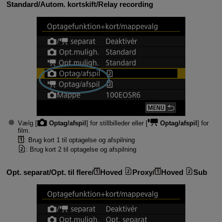
Standard
/
Autom. kortskift
/
Relay recording
Vælg [
Optag/afspil
] for stillbilleder eller [
Optag/afspil
] for
film.
: Brug kort 1 til optagelse og afspilning
: Brug kort 2 til optagelse og afspilning
Opt. separat
/
Opt. til flere
/
Hoved
Proxy
/
Hoved
Sub