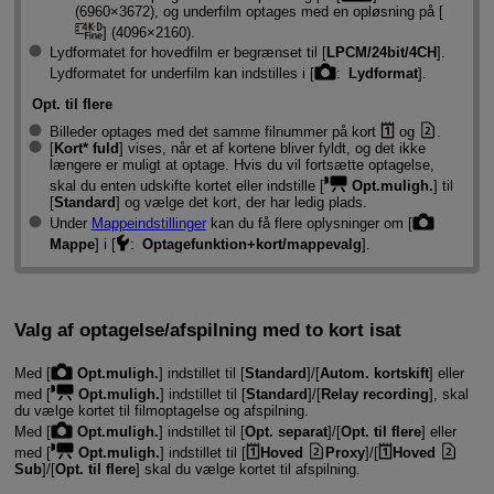
(6960×3672), og underfilm optages med en opløsning på [
] (4096×2160).
Lydformatet for hovedfilm er begrænset til [
LPCM/24bit/4CH
].
Lydformatet for underfilm kan indstilles i [
:
Lydformat
].
Opt. til flere
Billeder optages med det samme filnummer på kort
og
.
[
Kort* fuld
] vises, når et af kortene bliver fyldt, og det ikke
længere er muligt at optage. Hvis du vil fortsætte optagelse,
skal du enten udskifte kortet eller indstille [
Opt.muligh.
] til
[
Standard
] og vælge det kort, der har ledig plads.
Under
Mappeindstillinger
kan du få flere oplysninger om [
Mappe
] i [
:
Optagefunktion+kort/mappevalg
].
Valg af optagelse/afspilning med to kort isat
Med [
Opt.muligh.
] indstillet til [
Standard
]/[
Autom. kortskift
] eller
med [
Opt.muligh.
] indstillet til [
Standard
]/[
Relay recording
], skal
du vælge kortet til filmoptagelse og afspilning.
Med [
Opt.muligh.
] indstillet til [
Opt. separat
]/[
Opt. til flere
] eller
med [
Opt.muligh.
] indstillet til [
Hoved
Proxy
]/[
Hoved
Sub
]/[
Opt. til flere
] skal du vælge kortet til afspilning.