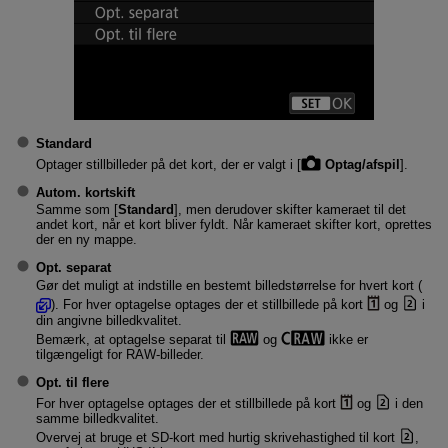
Standard
Optager stillbilleder på det kort, der er valgt i [
Optag/afspil
].
Autom. kortskift
Samme som [
Standard
], men derudover skifter kameraet til det
andet kort, når et kort bliver fyldt. Når kameraet skifter kort, oprettes
der en ny mappe.
Opt. separat
Gør det muligt at indstille en bestemt billedstørrelse for hvert kort (
). For hver optagelse optages der et stillbillede på kort
og
i
din angivne billedkvalitet.
Bemærk, at optagelse separat til
og
ikke er
tilgængeligt for RAW-billeder.
Opt. til flere
For hver optagelse optages der et stillbillede på kort
og
i den
samme billedkvalitet.
Overvej at bruge et SD-kort med hurtig skrivehastighed til kort
,