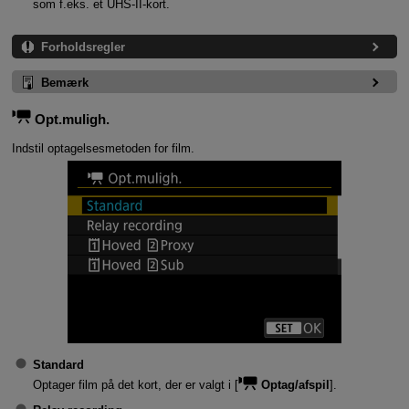
som f.eks. et UHS-II-kort.
Forholdsregler
Bemærk
Opt.muligh.
Indstil optagelsesmetoden for film.
Standard
Optager film på det kort, der er valgt i [
Optag/afspil
].