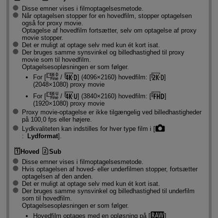
Disse emner vises i filmoptagelsesmetode.
Når optagelsen stopper for en hovedfilm, stopper optagelsen
også for proxy movie.
Optagelse af hovedfilm fortsætter, selv om optagelse af proxy
movie stopper.
Det er muligt at optage selv med kun ét kort isat.
Der bruges samme synsvinkel og billedhastighed til proxy
movie som til hovedfilm.
Optagelsesopløsningen er som følger.
For [
/
] (4096×2160) hovedfilm: [
]
(2048×1080) proxy movie
For [
/
] (3840×2160) hovedfilm: [
]
(1920×1080) proxy movie
Proxy movie-optagelse er ikke tilgængelig ved billedhastigheder
på 100,0 fps eller højere.
Lydkvaliteten kan indstilles for hver type film i [
:
Lydformat
].
Hoved
Sub
Disse emner vises i filmoptagelsesmetode.
Hvis optagelsen af hoved- eller underfilmen stopper, fortsætter
optagelsen af den anden.
Det er muligt at optage selv med kun ét kort isat.
Der bruges samme synsvinkel og billedhastighed til underfilm
som til hovedfilm.
Optagelsesopløsningen er som følger.
Hovedfilm optages med en opløsning på [
]