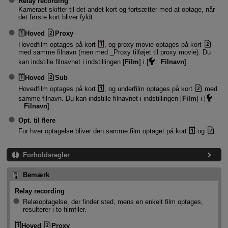
Relay recording
Kameraet skifter til det andet kort og fortsætter med at optage, når
det første kort bliver fyldt.
Hoved
Proxy
Hovedfilm optages på kort
, og proxy movie optages på kort
med samme filnavn (men med _Proxy tilføjet til proxy movie). Du
kan indstille filnavnet i indstillingen [
Film
] i [
:
Filnavn
].
Hoved
Sub
Hovedfilm optages på kort
, og underfilm optages på kort
med
samme filnavn. Du kan indstille filnavnet i indstillingen [
Film
] i [
:
Filnavn
].
Opt. til flere
For hver optagelse bliver den samme film optaget på kort
og
.
Forholdsregler
Bemærk
Relay recording
Relæoptagelse, der finder sted, mens en enkelt film optages,
resulterer i to filmfiler.
Hoved
Proxy