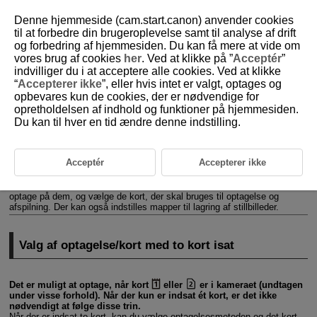
Denne hjemmeside (cam.start.canon) anvender cookies
til at forbedre din brugeroplevelse samt til analyse af drift
og forbedring af hjemmesiden. Du kan få mere at vide om
vores brug af cookies
her
. Ved at klikke på ”
Acceptér
”
D388-202
indvilliger du i at acceptere alle cookies. Ved at klikke
“
Accepterer ikke
”, eller hvis intet er valgt, optages og
Valg af optagelsesmetode,
opbevares kun de cookies, der er nødvendige for
kort/mappe
opretholdelsen af indhold og funktioner på hjemmesiden.
Du kan til hver en tid ændre denne indstilling.
Valg af optagelse/kort med to kort isat
Acceptér
Accepterer ikke
Mappeindstillinger
Når der er to kort i kameraet, kan du indstille, hvordan kameraet skal
optage på dem, og vælge de kort, der skal bruges til optagelse og
afspilning. Der kan også indstilles mapper til lagring af stillbilleder.
Valg af optagelse/kort med to kort isat
Det er muligt at optage, når kort
eller
er i kameraet (undtagen
under visse forhold). Når der kun er indsat ét kort, er det ikke
nødvendigt at følge disse trin.
Når der er indsat to kort, kan du vælge optagelsesmetoden og det kort,