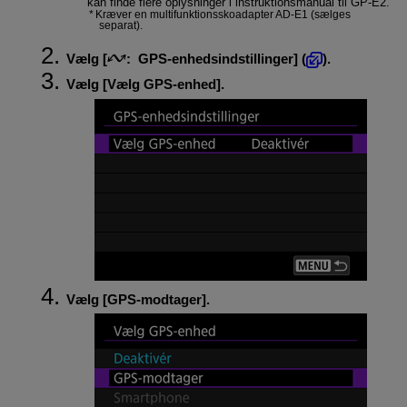
kan finde flere oplysninger i instruktionsmanual til
GP-E2
.
Kræver en multifunktionsskoadapter AD-E1 (sælges
separat).
Vælg [
:
GPS-enhedsindstillinger
] (
).
Vælg [
Vælg GPS-enhed
].
Vælg [
GPS-modtager
].