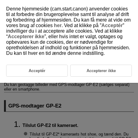
Denne hjemmeside (cam.start.canon) anvender cookies
til at forbedre din brugeroplevelse samt til analyse af drift
og forbedring af hjemmesiden. Du kan få mere at vide om
vores brug af cookies
her
. Ved at klikke på ”
Acceptér
”
D388-189
indvilliger du i at acceptere alle cookies. Ved at klikke
“
Accepterer ikke
”, eller hvis intet er valgt, optages og
GPS-enhedsindstillinger
opbevares kun de cookies, der er nødvendige for
opretholdelsen af indhold og funktioner på hjemmesiden.
Du kan til hver en tid ændre denne indstilling.
GPS-modtager
GP-E2
Smartphone
Acceptér
Accepterer ikke
Visning af GPS-forbindelse
Du kan geotagge billeder med GPS-modtager
GP-E2
(sælges separat)
eller en smartphone.
GPS-modtager
GP-E2
Tilslut
GP-E2
til kameraet.
Tilslut til
GP-E2
* kameraets hot shoe, og tænd den. Du