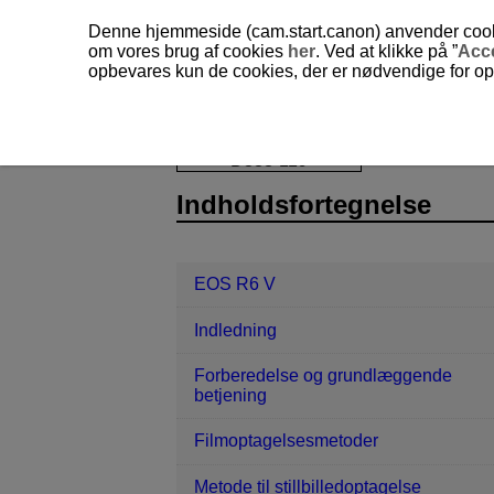
Denne hjemmeside (cam.start.canon) anvender cookies
om vores brug af cookies
her
. Ved at klikke på ”
Acc
opbevares kun de cookies, der er nødvendige for opr
EOS R6 V
Stillbilled- og filmoptage
D388-119
Indholdsfortegnelse
EOS R6 V
Indledning
Forberedelse og grundlæggende
betjening
Filmoptagelsesmetoder
Metode til stillbilledoptagelse