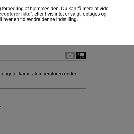
og forbedring af hjemmesiden. Du kan få mere at vide
cepterer ikke
”, eller hvis intet er valgt, optages og
 hver en tid ændre denne indstilling.
stigningen i kameratemperaturen under
.