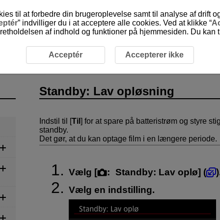
 til at forbedre din brugeroplevelse samt til analyse af drift 
eptér
” indvilliger du i at acceptere alle cookies. Ved at klikke “
Ac
etholdelsen af indhold og funktioner på hjemmesiden. Du kan til
lse
Standby: Lav opløsning
Acceptér
Accepterer ikke
Standby: Lav opløsning
Indstil til [
Til
] for at spare på batteristrøm og styre 
standby.
Det gør, at du kan optage film i en længere periode.
Vælg [
:
Standby: Lav oplø
] (
)
Vælg en indstilling.