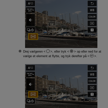
Drej vælgeren
, eller tryk
op eller ned for at
vælge et element at flytte, og tryk derefter på
.