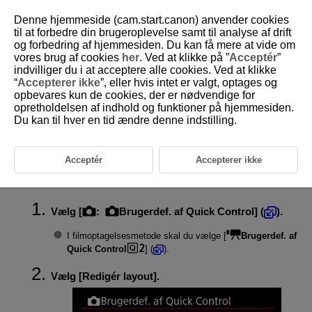
Denne hjemmeside (cam.start.canon) anvender cookies
til at forbedre din brugeroplevelse samt til analyse af drift
og forbedring af hjemmesiden. Du kan få mere at vide om
vores brug af cookies
her
. Ved at klikke på ”
Acceptér
”
D388-115
indvilliger du i at acceptere alle cookies. Ved at klikke
“
Accepterer ikke
”, eller hvis intet er valgt, optages og
Brugerdefinerede Quick
opbevares kun de cookies, der er nødvendige for
Controllere
opretholdelsen af indhold og funktioner på hjemmesiden.
Du kan til hver en tid ændre denne indstilling.
Nulstilling af den brugerdefinerede Quick Control-skærm eller
rydning af alle punkter
Acceptér
Accepterer ikke
Quick Control-punkter og layout kan brugerdefineres.
Vælg [
:
Brugerdef. af Quick Control
] (
).
I filmoptagelsesmetode skal du vælge [
Brugerdef. af
Quick Control
] (
).
Vælg [
Redigér layout
].