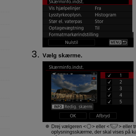
Vælg skærme.
Drej vælgeren
eller
eller t
oplysningsskærme, der skal vises på k