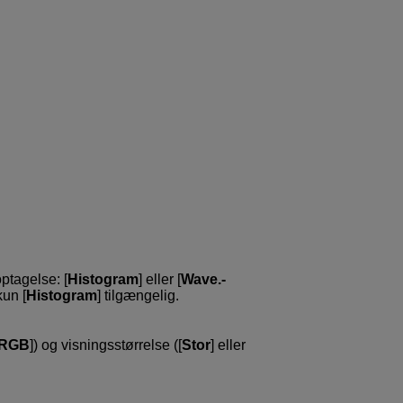
optagelse: [
Histogram
] eller [
Wave.-
kun [
Histogram
] tilgængelig.
RGB
]) og visningsstørrelse ([
Stor
] eller