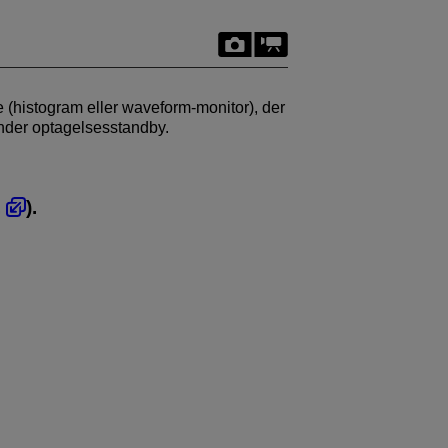
ke (histogram eller waveform-monitor), der
der optagelsesstandby.
,
).