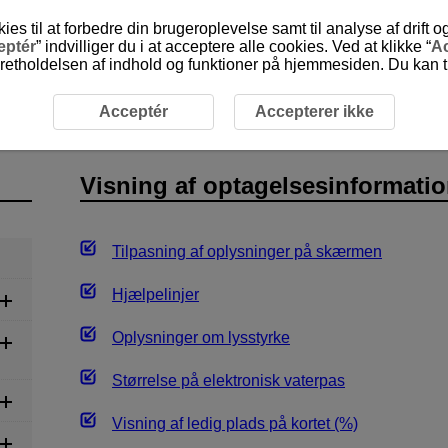
 til at forbedre din brugeroplevelse samt til analyse af drift 
eptér
” indvilliger du i at acceptere alle cookies. Ved at klikke “
Ac
etholdelsen af indhold og funktioner på hjemmesiden. Du kan til
lse
Visning af optagelsesinformation
Acceptér
Accepterer ikke
Visning af optagelsesinformati
Tilpasning af oplysninger på skærmen
Hjælpelinjer
Oplysninger om lysstyrke
Størrelse på elektronisk vaterpas
Visning af ledig plads på kortet (%)