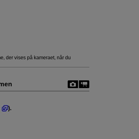
, der vises på kameraet, når du
rmen
,
).