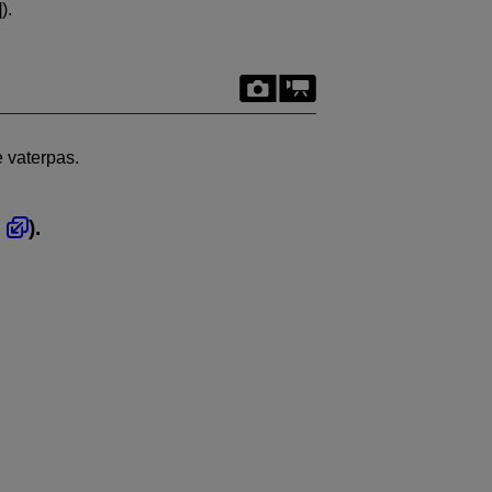
]).
e vaterpas.
,
).