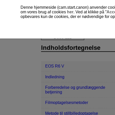
Denne hjemmeside (cam.start.canon) anvender cookies
om vores brug af cookies
her
. Ved at klikke på ”
Acc
opbevares kun de cookies, der er nødvendige for opr
EOS R6 V
Stillbilled- og filmoptage
D388-112
Indholdsfortegnelse
EOS R6 V
Indledning
Forberedelse og grundlæggende
betjening
Filmoptagelsesmetoder
Metode til stillbilledoptagelse