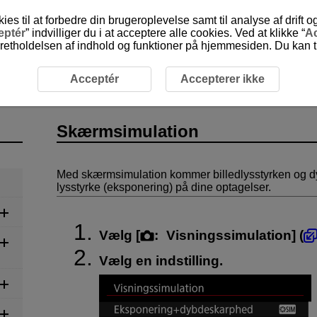
 til at forbedre din brugeroplevelse samt til analyse af drift 
eptér
” indvilliger du i at acceptere alle cookies. Ved at klikke “
Ac
etholdelsen af indhold og funktioner på hjemmesiden. Du kan til
lse
Skærmsimulation
Acceptér
Accepterer ikke
Skærmsimulation
Med skærmsimulation kommer billedlysstyrken og d
lysstyrke (eksponering) på dine optagelser.
Vælg [
:
Visningssimulation
] (
Vælg en indstilling.