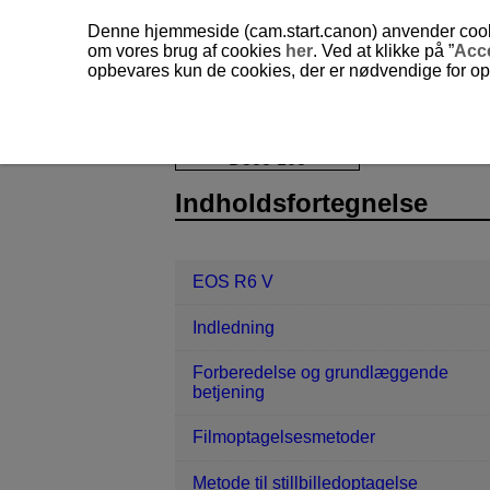
Denne hjemmeside (cam.start.canon) anvender cookies
om vores brug af cookies
her
. Ved at klikke på ”
Acc
opbevares kun de cookies, der er nødvendige for opr
EOS R6 V
Stillbilled- og filmoptage
D388-108
Indholdsfortegnelse
EOS R6 V
Indledning
Forberedelse og grundlæggende
betjening
Filmoptagelsesmetoder
Metode til stillbilledoptagelse