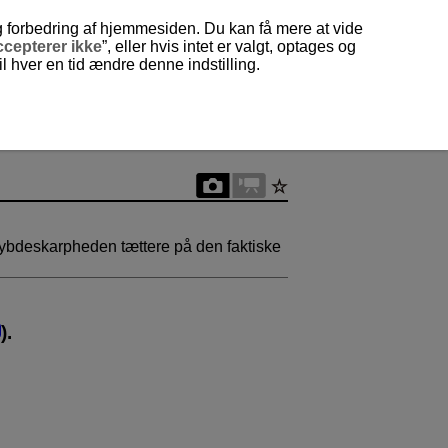
og forbedring af hjemmesiden. Du kan få mere at vide
cepterer ikke
”, eller hvis intet er valgt, optages og
 hver en tid ændre denne indstilling.
ybdeskarpheden tættere på den faktiske
).