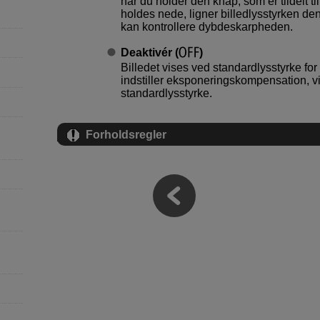
når du holder den knap, som er tildelt t
holdes nede, ligner billedlysstyrken den
kan kontrollere dybdeskarpheden.
Deaktivér
(
)
Billedet vises ved standardlysstyrke for 
indstiller eksponeringskompensation, vil
standardlysstyrke.
Forholdsregler