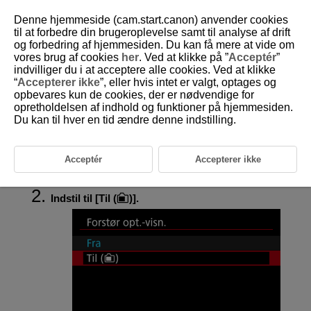
Denne hjemmeside (cam.start.canon) anvender cookies
til at forbedre din brugeroplevelse samt til analyse af drift
og forbedring af hjemmesiden. Du kan få mere at vide om
vores brug af cookies
her
. Ved at klikke på ”
Acceptér
”
D388-103
indvilliger du i at acceptere alle cookies. Ved at klikke
“
Accepterer ikke
”, eller hvis intet er valgt, optages og
Forstørret optagelsesdisplay
opbevares kun de cookies, der er nødvendige for
opretholdelsen af indhold og funktioner på hjemmesiden.
Du kan til hver en tid ændre denne indstilling.
Forstørret display er tilgængelig under filmoptagelse, hvilket giver dig
mulighed for at kontrollere fokus eller andre detaljer. Forstørret display
påvirker ikke optagede film eller HDMI-videooutput.
Acceptér
Accepterer ikke
Vælg [
:
Forstør opt.-visn.
] (
).
Indstil til [
Til (
)
].