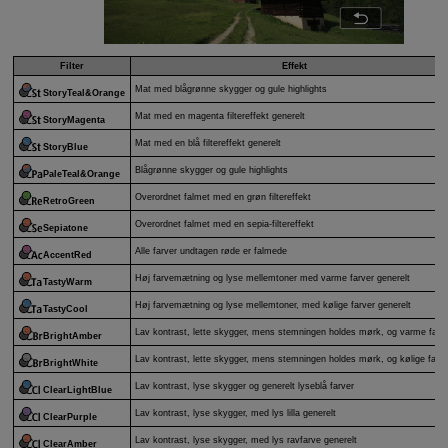
Filter
Effekt
Mat med blågrønne skygger og gule highlights
StoryTeal&Orange
Mat med en magenta filtereffekt generelt
StoryMagenta
Mat med en blå filtereffekt generelt
StoryBlue
Blågrønne skygger og gule highlights
PaleTeal&Orange
Overordnet falmet med en grøn filtereffekt
RetroGreen
Overordnet falmet med en sepia-filtereffekt
Sepiatone
Alle farver undtagen røde er falmede
AccentRed
Høj farvemætning og lyse mellemtoner med varme farver generelt
TastyWarm
Høj farvemætning og lyse mellemtoner, med kølige farver generelt
TastyCool
Lav kontrast, lette skygger, mens stemningen holdes mørk, og varme farv
BrightAmber
Lav kontrast, lette skygger, mens stemningen holdes mørk, og kølige farv
BrightWhite
Lav kontrast, lyse skygger og generelt lyseblå farver
ClearLightBlue
Lav kontrast, lyse skygger, med lys lilla generelt
ClearPurple
Lav kontrast, lyse skygger, med lys ravfarve generelt
ClearAmber