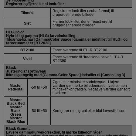
Se Filopsætning
Registrering/fjernelse af look-filer
Registrerer look-filer (.cube-format) til
Tilmeld
brugerdefinerede billeder
Fjerner look-filer, der er registreret til
Slet
brugerdefinerede billeder
HLG Color
Hybrid log-gamma (HLG) farveindstilling
Tilgængelig, når [
Gamma/Color Space
] gamma er indstillet til [
HLG
], og
farverummet er [
BT.2020
]
BT.2100
Farve svarende til
ITU-R
BT.2100
Farve svarende til “traditionel farve” i
ITU-R
Vivid
BT.2390
Black
Justering af sortniveau
Ikke tilgængelig med [
Gamma/Color Space
] indstillet til [
Canon Log 3
]
Øger eller mindsker sortniveauet. Højere
Master
værdier gør mørke billedområder lysere, men
-50 til +50
Pedestal
mindsker kontrasten. Negative værdier gør sort
mørkere.
Master
Black Red
Master
Black
-50 til +50
Korrigerer rødt, grønt eller blåt farvestik i sort
Green
Master
Black Blue
Black Gamma
Lavere gammakurvekorrektion, til mørke billedområder