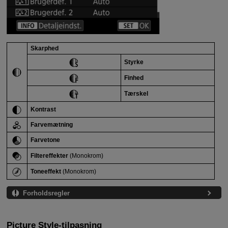
Skarphed
Styrke
Finhed
Tærskel
Kontrast
Farvemætning
Farvetone
Filtereffekter
(Monokrom)
Toneeffekt
(Monokrom)
Forholdsregler
Picture Style-tilpasning