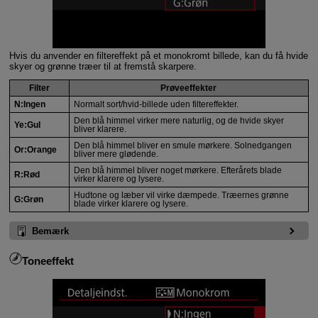
Hvis du anvender en filtereffekt på et monokromt billede, kan du få hvide
skyer og grønne træer til at fremstå skarpere.
Filter
Prøveeffekter
N:Ingen
Normalt sort/hvid-billede uden filtereffekter.
Den blå himmel virker mere naturlig, og de hvide skyer
Ye:Gul
bliver klarere.
Den blå himmel bliver en smule mørkere. Solnedgangen
Or:Orange
bliver mere glødende.
Den blå himmel bliver noget mørkere. Efterårets blade
R:Rød
virker klarere og lysere.
Hudtone og læber vil virke dæmpede. Træernes grønne
G:Grøn
blade virker klarere og lysere.
Bemærk
Toneeffekt