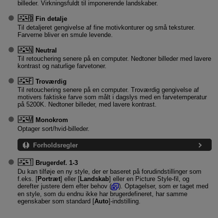
billeder. Virkningsfuldt til imponerende landskaber.
Fin detalje
Til detaljeret gengivelse af fine motivkonturer og små teksturer.
Farverne bliver en smule levende.
Neutral
Til retouchering senere på en computer. Nedtoner billeder med lavere
kontrast og naturlige farvetoner.
Troværdig
Til retouchering senere på en computer. Troværdig gengivelse af
motivers faktiske farve som målt i dagslys med en farvetemperatur
på 5200K. Nedtoner billeder, med lavere kontrast.
Monokrom
Optager sort/hvid-billeder.
Forholdsregler
Brugerdef. 1
-3
Du kan tilføje en ny style, der er baseret på forudindstillinger som
f.eks. [
Portræt
] eller [
Landskab
] eller en Picture Style-fil, og
derefter justere dem efter behov (
). Optagelser, som er taget med
en style, som du endnu ikke har brugerdefineret, har samme
egenskaber som standard [
Auto
]-indstilling.