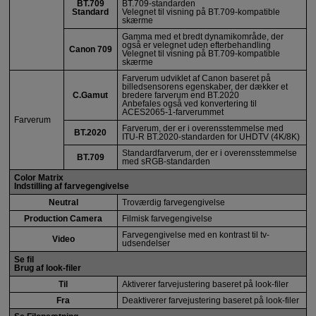
BT.709
BT.709-standarden
Standard
Velegnet til visning på BT.709-kompatible
skærme
Gamma med et bredt dynamikområde, der
også er velegnet uden efterbehandling
Canon 709
Velegnet til visning på BT.709-kompatible
skærme
Farverum udviklet af Canon baseret på
billedsensorens egenskaber, der dækker et
C.Gamut
bredere farverum end BT.2020
Anbefales også ved konvertering til
ACES2065-1-farverummet
Farverum
Farverum, der er i overensstemmelse med
BT.2020
ITU-R
BT.2020-standarden for UHDTV (4K/8K)
Standardfarverum, der er i overensstemmelse
BT.709
med sRGB-standarden
Color Matrix
Indstilling af farvegengivelse
Neutral
Troværdig farvegengivelse
Production Camera
Filmisk farvegengivelse
Farvegengivelse med en kontrast til tv-
Video
udsendelser
Se fil
Brug af look-filer
Til
Aktiverer farvejustering baseret på look-filer
Fra
Deaktiverer farvejustering baseret på look-filer