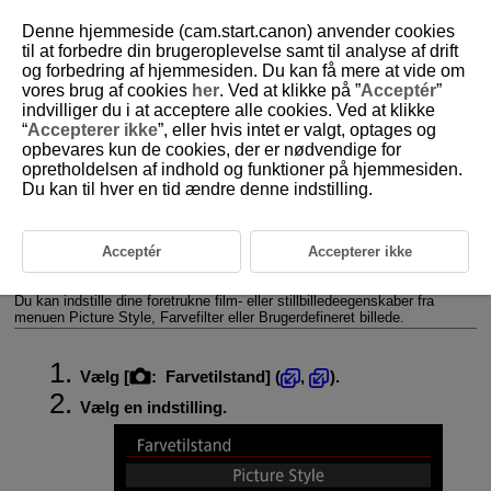
Denne hjemmeside (cam.start.canon) anvender cookies
til at forbedre din brugeroplevelse samt til analyse af drift
og forbedring af hjemmesiden. Du kan få mere at vide om
vores brug af cookies
her
. Ved at klikke på ”
Acceptér
”
D388-079
indvilliger du i at acceptere alle cookies. Ved at klikke
“
Accepterer ikke
”, eller hvis intet er valgt, optages og
Farvetilstand
opbevares kun de cookies, der er nødvendige for
opretholdelsen af indhold og funktioner på hjemmesiden.
Du kan til hver en tid ændre denne indstilling.
Picture Style
Farvefilter
Acceptér
Accepterer ikke
Brugerdefineret billede
Du kan indstille dine foretrukne film- eller stillbilledeegenskaber fra
menuen Picture Style, Farvefilter eller Brugerdefineret billede.
Vælg [
:
Farvetilstand
] (
,
).
Vælg en indstilling.