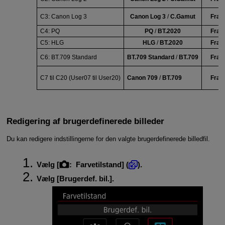
C3:
Canon Log 3
Canon Log 3
/
C.Gamut
Fra
C4:
PQ
PQ
/
BT.2020
Fra
C5:
HLG
HLG
/
BT.2020
Fra
C6:
BT.709 Standard
BT.709 Standard
/
BT.709
Fra
C7 til C20 (
User07
til
User20
)
Canon 709
/
BT.709
Fra
Redigering af brugerdefinerede billeder
Du kan redigere indstillingerne for den valgte brugerdefinerede billedfil.
Vælg [
:
Farvetilstand
] (
).
Vælg [
Brugerdef. bil.
].