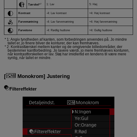
2
1: Lav
5: Høj
Tærskel
*
Kontrast
-4: Lav kontrast
+4: Høj kontrast
Farvemætning
-4: Lav farvemætning
+4: Høj farvemætning
Farvetone
-4: Rødlig hudtone
+4: Gullig hudtone
1: Angiv tyndheden af kanten, som forbedringen anvendes på. Jo mindre
tallet er, jo finere bliver de konturer, der kan fremhæves.
2: Kontrasttærskel mellem kanter og de omgivende billedområder, der
bestemmer kantforbedring. Jo lavere værdi, jo mere fremhæves konturen,
når kontrastforskellen er lav. Støj har imidlertid en tendens til være mere
synlig, når tallet er mindre.
[
Monokrom
] Justering
Filtereffekter