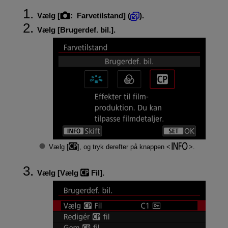
Vælg [
:
Farvetilstand
] (
).
Vælg [
Brugerdef. bil.
].
Vælg [
], og tryk derefter på knappen
.
Vælg [
Vælg
Fil
].