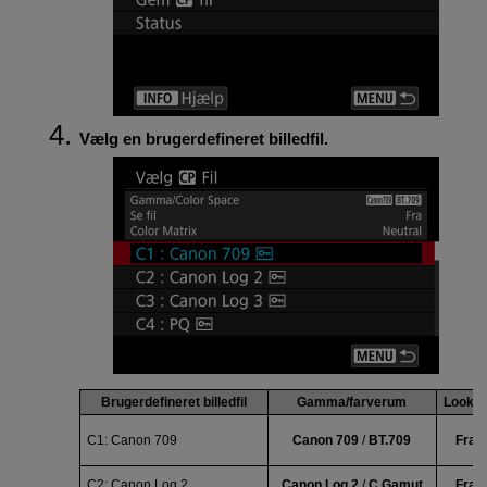
Vælg en brugerdefineret billedfil.
Brugerdefineret billedfil
Gamma/farverum
Look-fi
C1:
Canon 709
Canon 709
/
BT.709
Fra
C2:
Canon Log 2
Canon Log 2
/
C.Gamut
Fra