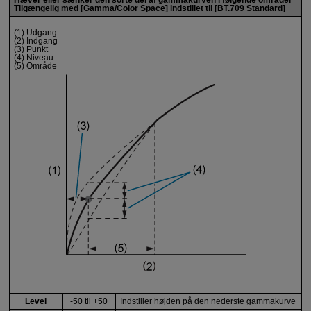
Hæver eller sænker den sorte del af gammakurven i følgende områder
Tilgængelig med [
Gamma/Color Space
] indstillet til [
BT.709 Standard
]
(1) Udgang
(2) Indgang
(3) Punkt
(4) Niveau
(5) Område
Level
-50 til +50
Indstiller højden på den nederste gammakurve