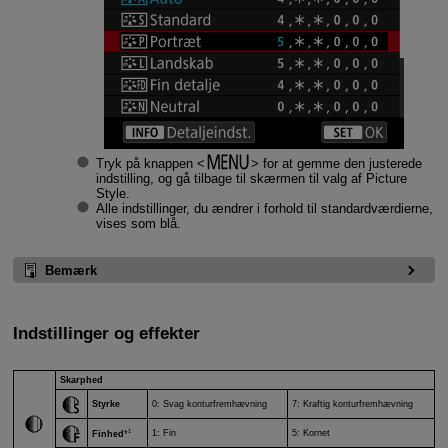
Tryk på knappen
for at gemme den justerede
indstilling, og gå tilbage til skærmen til valg af Picture
Style.
Alle indstillinger, du ændrer i forhold til standardværdierne,
vises som blå.
Bemærk
Indstillinger og effekter
Skarphed
Styrke
0: Svag konturfremhævning
7: Kraftig konturfremhævning
1
1: Fin
5: Kornet
Finhed
*