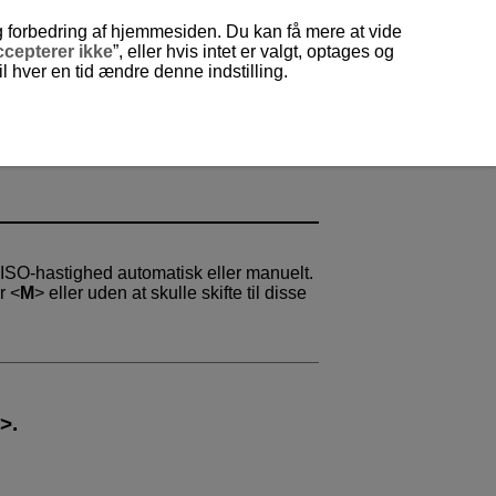
og forbedring af hjemmesiden. Du kan få mere at vide
cepterer ikke
”, eller hvis intet er valgt, optages og
 hver en tid ændre denne indstilling.
g ISO-hastighed automatisk eller manuelt.
er
M
eller uden at skulle skifte til disse
.