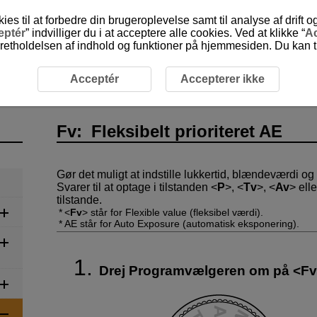
 til at forbedre din brugeroplevelse samt til analyse af drift 
eptér
” indvilliger du i at acceptere alle cookies. Ved at klikke “
Ac
etholdelsen af indhold og funktioner på hjemmesiden. Du kan til
gelse
Fv: Fleksibelt prioriteret AE
Acceptér
Accepterer ikke
Fv: Fleksibelt prioriteret AE
Gør det muligt at indstille lukkertid, blændeværdi o
Svarer til at optage i tilstanden
P
,
Tv
,
Av
ell
tilstande.
Fv
står for Flexible value (fleksibel værdi).
AE står for Auto Exposure (automatisk eksponering).
Drej Programvælgeren om på
Fv