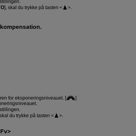
stillingen.
TO
], skal du trykke på tasten
.
skompensation.
oren for eksponeringsniveauet. [
]
poneringsniveauet.
stillingen.
 skal du trykke på tasten
.
Fv