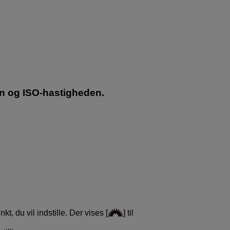
en og ISO-hastigheden.
kt, du vil indstille. Der vises [
] til