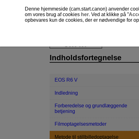
Denne hjemmeside (cam.start.canon) anvender cookies
om vores brug af cookies
her
. Ved at klikke på ”
Acc
opbevares kun de cookies, der er nødvendige for opr
EOS R6 V
Metode til stillbilledopta
D388-050
Indholdsfortegnelse
EOS R6 V
Indledning
Forberedelse og grundlæggende
betjening
Filmoptagelsesmetoder
Metode til stillbilledoptagelse