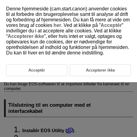
Denne hjemmeside (cam.start.canon) anvender cookies
til at forbedre din brugeroplevelse samt til analyse af drift
og forbedring af hjemmesiden. Du kan få mere at vide om
vores brug af cookies
her
. Ved at klikke på ”
Acceptér
”
D375-220
indvilliger du i at acceptere alle cookies. Ved at klikke
“
Accepterer ikke
”, eller hvis intet er valgt, optages og
Import af billeder til en computer
opbevares kun de cookies, der er nødvendige for
opretholdelsen af indhold og funktioner på hjemmesiden.
Du kan til hver en tid ændre denne indstilling.
Tilslutning til en computer med et interfacekabel
Brug en kortlæser
Acceptér
Accepterer ikke
Tilslutning til en computer via
Wi-Fi
Du kan bruge EOS-softwaren til at importere billeder fra kameraet til en
computer.
Tilslutning til en computer med et
interfacekabel
Installér EOS Utility (
).