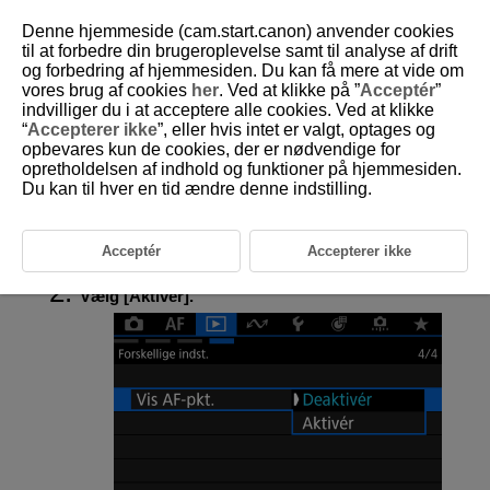
Denne hjemmeside (cam.start.canon) anvender cookies
til at forbedre din brugeroplevelse samt til analyse af drift
og forbedring af hjemmesiden. Du kan få mere at vide om
vores brug af cookies
her
. Ved at klikke på ”
Acceptér
”
D375-156
indvilliger du i at acceptere alle cookies. Ved at klikke
“
Accepterer ikke
”, eller hvis intet er valgt, optages og
Visning af AF-punkt
opbevares kun de cookies, der er nødvendige for
opretholdelsen af indhold og funktioner på hjemmesiden.
Du kan til hver en tid ændre denne indstilling.
Du kan vise de AF-punkter, der blev brugt til at fokusere, som vises med
rødt omrids på afspilningsskærmen.
Acceptér
Accepterer ikke
Vælg [
:
Vis AF-pkt.
] (
).
Vælg [
Aktivér
].