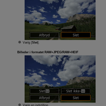
Vælg [
Slet
].
Billeder i formatet RAW+JPEG/RAW+HEIF
Vælg en indstilling.