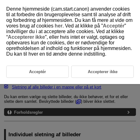
Denne hjemmeside (cam.start.canon) anvender cookies
til at forbedre din brugeroplevelse samt til analyse af drift
og forbedring af hjemmesiden. Du kan få mere at vide om
vores brug af cookies
her
. Ved at klikke på ”
Acceptér
”
D375-143
indvilliger du i at acceptere alle cookies. Ved at klikke
“
Accepterer ikke
”, eller hvis intet er valgt, optages og
Sletning af billeder
opbevares kun de cookies, der er nødvendige for
opretholdelsen af indhold og funktioner på hjemmesiden.
Du kan til hver en tid ændre denne indstilling.
Individuel sletning af billeder
Valg af ([
]) flere billeder, der skal slettes samtidigt
Acceptér
Accepterer ikke
Angivelse af det billedområde, der skal slettes
Sletning af alle billeder i en mappe eller på et kort
Du kan enten vælge og slette billeder, du ikke behøver, et for et eller
slette dem samlet. Beskyttede billeder (
) bliver ikke slettet.
Forholdsregler
Individuel sletning af billeder