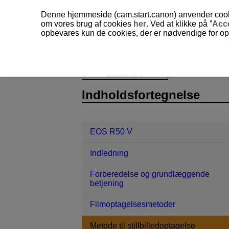
Denne hjemmeside (cam.start.canon) anvender cookies
om vores brug af cookies
her
. Ved at klikke på ”
Acc
opbevares kun de cookies, der er nødvendige for opr
EOS R50 V
Metode til stillbilledopt
D375-050
Indholdsfortegnelse
EOS R50 V
Indledning
Forberedelse og grundlæggende
betjening
Filmoptagelsesmetoder
Metode til stillbilledoptagelse