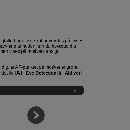
glatte hudeffekt skal anvendes på, vises
udjævning af huden kan du bevæge dig
men vises på motivets ansigt.
 dig, at AF-punktet på motivet er grønt.
dstille [
:
Eye Detection
] til [
Aktivér
]