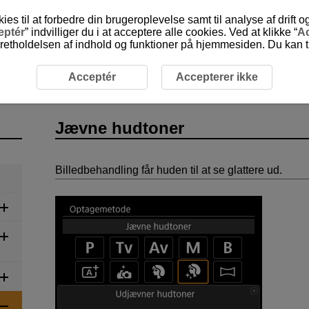
 til at forbedre din brugeroplevelse samt til analyse af drift 
eptér
” indvilliger du i at acceptere alle cookies. Ved at klikke “
Ac
etholdelsen af indhold og funktioner på hjemmesiden. Du kan til
agelse
Jævne hudtoner
Acceptér
Accepterer ikke
Jævne hudtoner
Billedbehandling får huden til at se glattere ud.