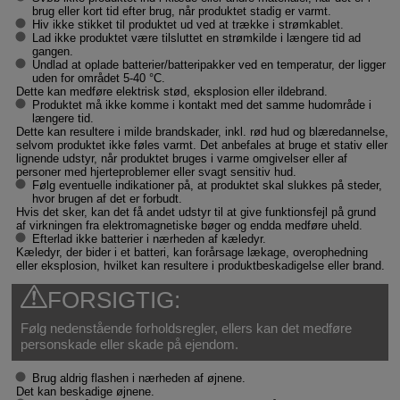
brug eller kort tid efter brug, når produktet stadig er varmt.
Hiv ikke stikket til produktet ud ved at trække i strømkablet.
Lad ikke produktet være tilsluttet en strømkilde i længere tid ad
gangen.
Undlad at oplade batterier/batteripakker ved en temperatur, der ligger
uden for området 5-40 °C.
Dette kan medføre elektrisk stød, eksplosion eller ildebrand.
Produktet må ikke komme i kontakt med det samme hudområde i
længere tid.
Dette kan resultere i milde brandskader, inkl. rød hud og blæredannelse,
selvom produktet ikke føles varmt. Det anbefales at bruge et stativ eller
lignende udstyr, når produktet bruges i varme omgivelser eller af
personer med hjerteproblemer eller svagt sensitiv hud.
Følg eventuelle indikationer på, at produktet skal slukkes på steder,
hvor brugen af det er forbudt.
Hvis det sker, kan det få andet udstyr til at give funktionsfejl på grund
af virkningen fra elektromagnetiske bøger og endda medføre uheld.
Efterlad ikke batterier i nærheden af kæledyr.
Kæledyr, der bider i et batteri, kan forårsage lækage, overophedning
eller eksplosion, hvilket kan resultere i produktbeskadigelse eller brand.
FORSIGTIG:
Følg nedenstående forholdsregler, ellers kan det medføre
personskade eller skade på ejendom.
Brug aldrig flashen i nærheden af øjnene.
Det kan beskadige øjnene.