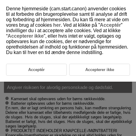
Denne hjemmeside (cam.start.canon) anvender cookies
til at forbedre din brugeroplevelse samt til analyse af drift
og forbedring af hjemmesiden. Du kan få mere at vide om
vores brug af cookies
her
. Ved at klikke på ”
Acceptér
”
D375-010
indvilliger du i at acceptere alle cookies. Ved at klikke
“
Accepterer ikke
”, eller hvis intet er valgt, optages og
Sikkerhedsinstruktioner
opbevares kun de cookies, der er nødvendige for
opretholdelsen af indhold og funktioner på hjemmesiden.
Du kan til hver en tid ændre denne indstilling.
Sørg for at læse disse instruktioner, så produktet kan betjenes på en
sikker måde.
Følg disse instruktioner for at forhindre personskade eller anden skade
på operatøren af produktet eller andre.
Acceptér
Accepterer ikke
ADVARSEL:
Angiver risikoen for alvorlig personskade og dødsfald.
Kameraet skal opbevares uden for børns rækkevidde.
Batterier opbevares uden for børns rækkevidde.
En rem, der er lagt omkring en persons hals, kan medføre strangulering.
Delene eller kameraet eller tilbehørets medfølgende dele er farlige, hvis
de sluges. Hvis de sluges, skal der øjeblikkeligt søges lægehjælp.
Batteriet er farligt, hvis det sluges. Hvis de sluges, skal der øjeblikkeligt
søges lægehjælp.
PRODUKTET INDEHOLDER KNAPCELLE-/MØNTBATTERI
Knapcelle-/møntbatterier er skadelige og skal altid holdes uden for