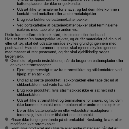
batteriopladere, der ikke er godkendte.
Udsæt ikke terminalerne for snavs, og lad dem ikke komme i
kontakt med metalben eller andre metalobjekter.
Brug ikke lækkende batterier/batteripakker.
Ved bortskaffelse af batterier/batteripakker skal terminalerne
isoleres med tape eller på anden vis.
Dette kan medføre elektrisk stød, eksplosion eller ildebrand.
Hvis et batteri/en batteripakke lækker, og du får materialet på din hud
eller dit tøj, skal det udsatte område skylles grundigt igennem med
postevand. Hvis det kommer i øjnene, skal øjnene skylles igennem
med masser af rent postevand, og der skal øjeblikkeligt søges
lægehjælp.
Overhold følgende instruktioner, når du bruger en batterioplader eller
en vekselstrømsadapter.
Fjern regelmæssigt støv fra strømstikket og stikkontakten ved
hjælp af en tør klud.
Undlad at sætte produktet i stikkontakten eller tage det ud af
stikkontakten med våde hænder.
Brug ikke produktet, hvis strømstikket ikke er sat helt ind i
stikkontakten.
Udsæt ikke strømstikket og terminalerne for snavs, og lad dem
ikke komme i kontakt med metalben eller andre metalobjekter.
Berør ikke batteriopladeren eller vekselstrømsadapteren i
tordenvejr, hvis den er tilsluttet en stikkontakt.
Placer ikke tunge genstande på strømkablet. Beskadig, knæk eller
modificer ikke strømkablet.
Svøb ikke produktet ind i klæde eller andre materialer, når det er i