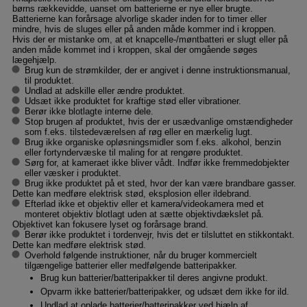
børns rækkevidde, uanset om batterierne er nye eller brugte.
Batterierne kan forårsage alvorlige skader inden for to timer eller
mindre, hvis de sluges eller på anden måde kommer ind i kroppen.
Hvis der er mistanke om, at et knapcelle-/møntbatteri er slugt eller på
anden måde kommet ind i kroppen, skal der omgående søges
lægehjælp.
Brug kun de strømkilder, der er angivet i denne instruktionsmanual,
til produktet.
Undlad at adskille eller ændre produktet.
Udsæt ikke produktet for kraftige stød eller vibrationer.
Berør ikke blotlagte interne dele.
Stop brugen af produktet, hvis der er usædvanlige omstændigheder
som f.eks. tilstedeværelsen af røg eller en mærkelig lugt.
Brug ikke organiske opløsningsmidler som f.eks. alkohol, benzin
eller fortyndervæske til maling for at rengøre produktet.
Sørg for, at kameraet ikke bliver vådt. Indfør ikke fremmedobjekter
eller væsker i produktet.
Brug ikke produktet på et sted, hvor der kan være brandbare gasser.
Dette kan medføre elektrisk stød, eksplosion eller ildebrand.
Efterlad ikke et objektiv eller et kamera/videokamera med et
monteret objektiv blotlagt uden at sætte objektivdækslet på.
Objektivet kan fokusere lyset og forårsage brand.
Berør ikke produktet i tordenvejr, hvis det er tilsluttet en stikkontakt.
Dette kan medføre elektrisk stød.
Overhold følgende instruktioner, når du bruger kommercielt
tilgængelige batterier eller medfølgende batteripakker.
Brug kun batterier/batteripakker til deres angivne produkt.
Opvarm ikke batterier/batteripakker, og udsæt dem ikke for ild.
Undlad at oplade batterier/batteripakker ved hjælp af