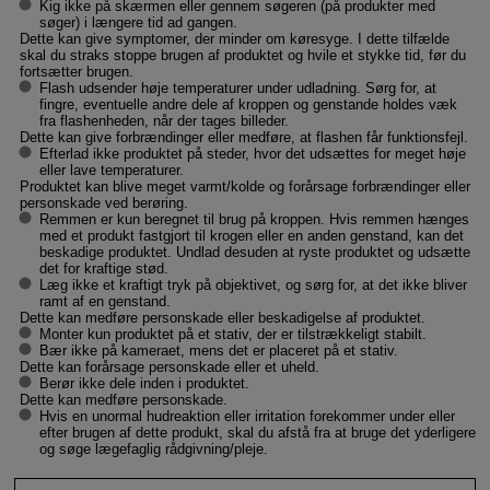
Kig ikke på skærmen eller gennem søgeren (på produkter med
søger) i længere tid ad gangen.
Dette kan give symptomer, der minder om køresyge. I dette tilfælde
skal du straks stoppe brugen af produktet og hvile et stykke tid, før du
fortsætter brugen.
Flash udsender høje temperaturer under udladning. Sørg for, at
fingre, eventuelle andre dele af kroppen og genstande holdes væk
fra flashenheden, når der tages billeder.
Dette kan give forbrændinger eller medføre, at flashen får funktionsfejl.
Efterlad ikke produktet på steder, hvor det udsættes for meget høje
eller lave temperaturer.
Produktet kan blive meget varmt/kolde og forårsage forbrændinger eller
personskade ved berøring.
Remmen er kun beregnet til brug på kroppen. Hvis remmen hænges
med et produkt fastgjort til krogen eller en anden genstand, kan det
beskadige produktet. Undlad desuden at ryste produktet og udsætte
det for kraftige stød.
Læg ikke et kraftigt tryk på objektivet, og sørg for, at det ikke bliver
ramt af en genstand.
Dette kan medføre personskade eller beskadigelse af produktet.
Monter kun produktet på et stativ, der er tilstrækkeligt stabilt.
Bær ikke på kameraet, mens det er placeret på et stativ.
Dette kan forårsage personskade eller et uheld.
Berør ikke dele inden i produktet.
Dette kan medføre personskade.
Hvis en unormal hudreaktion eller irritation forekommer under eller
efter brugen af dette produkt, skal du afstå fra at bruge det yderligere
og søge lægefaglig rådgivning/pleje.