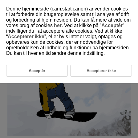
Denne hjemmeside (cam.start.canon) anvender cookies
til at forbedre din brugeroplevelse samt til analyse af drift
og forbedring af hjemmesiden. Du kan få mere at vide om
6-14 Winter: Snowboarding (Halfpipe and
vores brug af cookies
her
. Ved at klikke på ”
Acceptér
”
Slalom)
indvilliger du i at acceptere alle cookies. Ved at klikke
“
Accepterer ikke
”, eller hvis intet er valgt, optages og
opbevares kun de cookies, der er nødvendige for
This setting is perfect for snowboarding jump scenes.
opretholdelsen af indhold og funktioner på hjemmesiden.
Du kan til hver en tid ændre denne indstilling.
Acceptér
Accepterer ikke