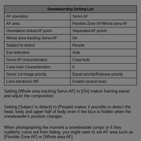
Snowboarding Setting List
AF operation
Servo AF
AF area
Flexible Zone AF/Whole area AF
Orientation-linked AF point
Separated AF points
Whole area tracking Servo AF
On
Subject to detect
People
Eye detection
Auto
Servo AF characteristics
Case Auto
Case Auto Characteristics
0
Servo 1st image priority
Equal priority/Release priority
Lens electronic MF
Enable (actual size)
Setting [Whole area tracking Servo AF] to [On] makes framing easier
and adjust the composition.
Setting [Subject to detect] to [People] makes it possible to detect the
head, body and upper half of body even if the face is hidden when the
snowboarder's position changes.
When photographing the moment a snowboarder jumps or if they
suddenly come out from hiding, you might want to set AF area such as
[Flexible Zone AF] or [Whole area AF].