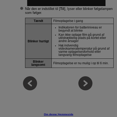
Når den er indstillet til [
Til
], lyser eller blinker følgelampen
som følger.
Tændt
Filmoptagelse i gang
Indikatoren for batteriniveau er
begyndt at blinke
Kan ikke optage film på grund af
utilstrækkelig plads på kortet eller
andre årsager
Blinker hurtigt
Høj indvendig
videokameratemperatur på grund af
varme optagelsesforhold eller
langvarig filmoptagelse
Blinker
Filmoptagelse er nu mulig i op til 6 min.
langsomt
Om denne hjemmeside