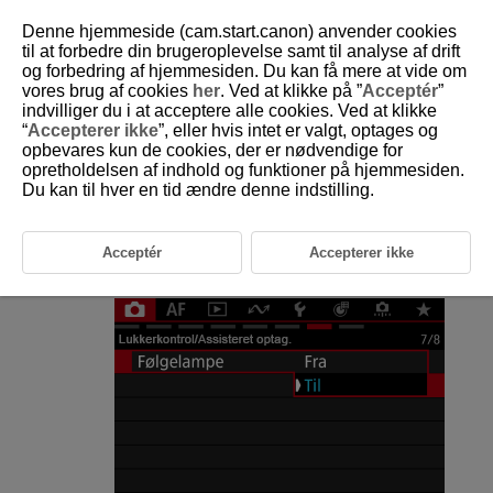
Denne hjemmeside (cam.start.canon) anvender cookies
til at forbedre din brugeroplevelse samt til analyse af drift
og forbedring af hjemmesiden. Du kan få mere at vide om
vores brug af cookies
her
. Ved at klikke på ”
Acceptér
”
D292-074
indvilliger du i at acceptere alle cookies. Ved at klikke
“
Accepterer ikke
”, eller hvis intet er valgt, optages og
Følgelampe
opbevares kun de cookies, der er nødvendige for
opretholdelsen af indhold og funktioner på hjemmesiden.
Du kan til hver en tid ændre denne indstilling.
Følgelampen lyser eller blinker for at angive videokamerastatus.
Vælg [
:
Følgelampe
] (
).
Acceptér
Accepterer ikke
Vælg en indstilling.