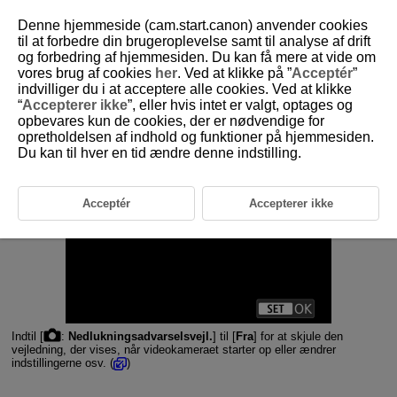
Denne hjemmeside (cam.start.canon) anvender cookies
til at forbedre din brugeroplevelse samt til analyse af drift
og forbedring af hjemmesiden. Du kan få mere at vide om
vores brug af cookies
her
. Ved at klikke på ”
Acceptér
”
D292-089
indvilliger du i at acceptere alle cookies. Ved at klikke
“
Accepterer ikke
”, eller hvis intet er valgt, optages og
Nedlukningsadvarsler
opbevares kun de cookies, der er nødvendige for
opretholdelsen af indhold og funktioner på hjemmesiden.
Du kan til hver en tid ændre denne indstilling.
Acceptér
Accepterer ikke
Indtil [
:
Nedlukningsadvarselsvejl.
] til [
Fra
] for at skjule den
vejledning, der vises, når videokameraet starter op eller ændrer
indstillingerne osv. (
)